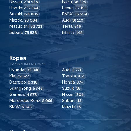
Nissan
Isuzu
274 938
36 225
Honda
Lexus
257 344
37 155
Suzuki
BMW
196 805
36 509
Mazda
Audi
93 084
18 110
Mitsubishi
Tesla
92 721
546
Subaru
Infinity
75 838
145
Корея
Только левый руль
Hyundai
Audi
32 346
2 771
Kia
Toyota
29 527
412
Daewoo
Honda
6 318
374
SsangYong
Suzuki
5 345
19
Genesis
Nissan
4 973
304
Mercedes Benz
Subaru
8 056
15
BMW
Mazda
6 940
15