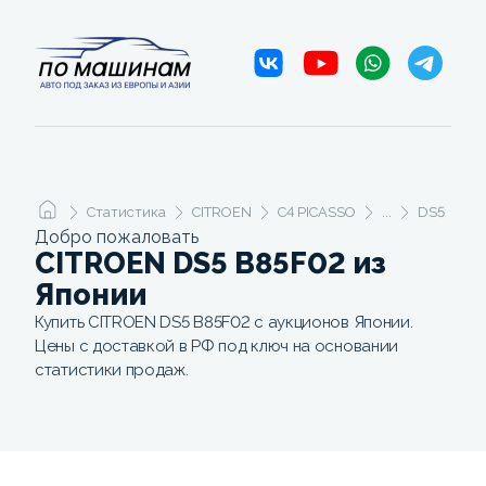
Статистика
CITROEN
C4 PICASSO
...
DS5
B
Добро пожаловать
CITROEN DS5 B85F02 из
Японии
Купить CITROEN DS5 B85F02 с аукционов Японии.
Цены с доставкой в РФ под ключ на основании
статистики продаж.