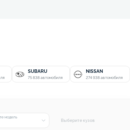
SUBARU
NISSAN
иля
75 838
автомобиля
274 938
автомобиля
те модель
Выберите кузов