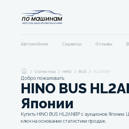
Автомобили
Сервисы
Отзывы
В
Статистика
HINO
BUS
HL2ANBP
Добро пожаловать
HINO BUS HL2A
Японии
Купить HINO BUS HL2ANBP с аукционов Японии. Ц
ключ на основании статистики продаж.