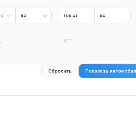
 от
до
Год от
до
д
КПП
Сбросить
Показать автомобил