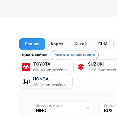
Япония
Корея
Китай
США
Купить сейчас
Узнать стоимость авто
TOYOTA
SUZUKI
659 390
автомобиля
196 805
автомоб
HONDA
257 344
автомобиля
Выберите марку
Выбери