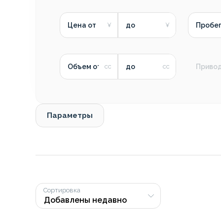
Цена от
до
Пробег
Объем от
до
Приво
Параметры
Сортировка