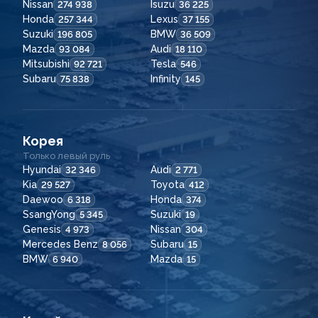
Nissan
Isuzu
274 938
36 225
Honda
Lexus
257 344
37 155
Suzuki
BMW
196 805
36 509
Mazda
Audi
93 084
18 110
Mitsubishi
Tesla
92 721
546
Subaru
Infinity
75 838
145
Корея
Только левый руль
Hyundai
Audi
32 346
2 771
Kia
Toyota
29 527
412
Daewoo
Honda
6 318
374
SsangYong
Suzuki
5 345
19
Genesis
Nissan
4 973
304
Mercedes Benz
Subaru
8 056
15
BMW
Mazda
6 940
15