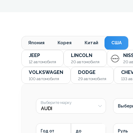
Япония
Корея
Китай
США
JEEP
LINCOLN
NIS
12
автомобиля
20
автомобиля
20
а
VOLKSWAGEN
DODGE
CHE
100
автомобиля
29
автомобиля
133
ав
Выберите марку
Выбер
Год от
до
Руль