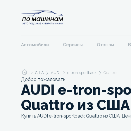
Автомобили
Сервисы
Отзывы
В
США
AUDI
e-tron-sportback
Quattro
Добро пожаловать
AUDI e-tron-sp
Quattro из США
Купить AUDI e-tron-sportback Quattro из США. Цен