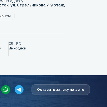
м по адресу
сток, ул. Стрельникова 7, 9 этаж,
акрыты
СБ - ВС
0
Выходной
Оставить заявку на авто