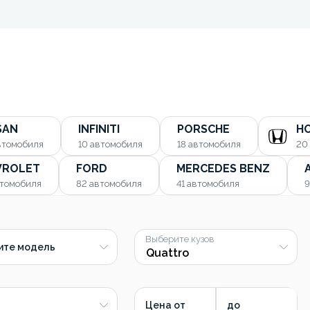
SAN
INFINITI
PORSCHE
H
втомобиля
10
автомобиля
18
автомобиля
20
VROLET
FORD
MERCEDES BENZ
томобиля
82
автомобиля
41
автомобиля
Выберите кузов
ите модель
Цена от
до