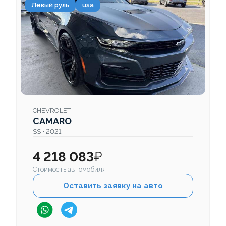
Левый руль
usa
CHEVROLET
CAMARO
SS • 2021
4 218 083
₽
Стоимость автомобиля
Оставить заявку на авто