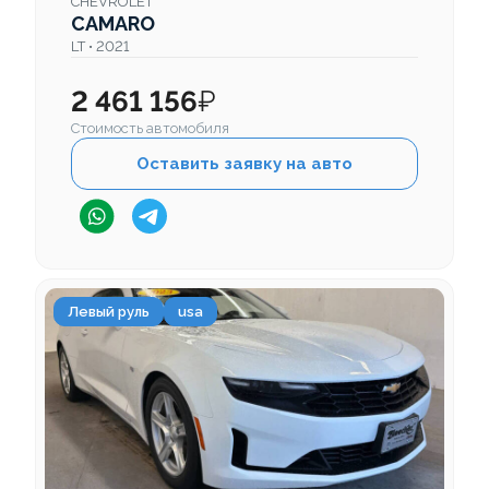
CHEVROLET
CAMARO
LT • 2021
2 461 156
₽
Стоимость автомобиля
Оставить заявку на авто
Левый руль
usa