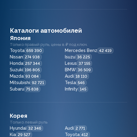
Каталоги автомобилей
Япония
Только правый руль, цены в ₽ под ключ.
Toyota
Mercedes Benz
659 390
42 419
Nissan
Isuzu
274 938
36 225
Honda
Lexus
257 344
37 155
Suzuki
BMW
196 805
36 509
Mazda
Audi
93 084
18 110
Mitsubishi
Tesla
92 721
546
Subaru
Infinity
75 838
145
Корея
Только левый руль
Hyundai
Audi
32 346
2 771
Kia
Toyota
29 527
412