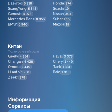
Daewoo
Honda
6 318
374
SsangYong
Suzuki
5 345
19
Genesis
Nissan
4 973
304
Mercedes Benz
Subaru
8 056
15
BMW
Mazda
6 940
15
Китай
Только левый руль
Geely
Haval
4 854
3 073
Changan
Chery
4 428
1 449
Omoda
Tank
1 449
1 331
Li Auto
Baic
1 258
1 015
Zeekr
378
Информация
Сервисы