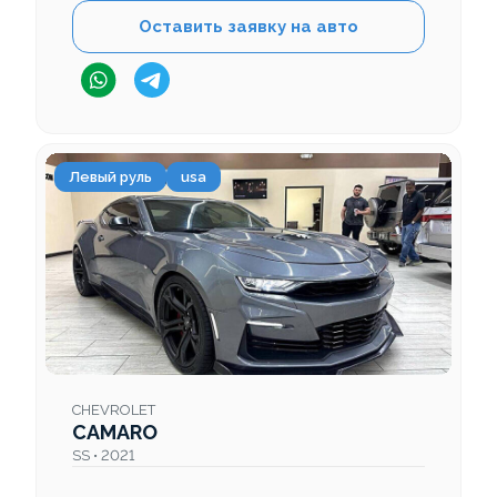
Оставить заявку на авто
Левый руль
usa
CHEVROLET
CAMARO
SS • 2021