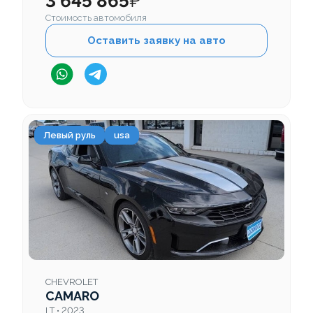
3 645 865
₽
Стоимость автомобиля
Оставить заявку на авто
Левый руль
usa
CHEVROLET
CAMARO
LT • 2023