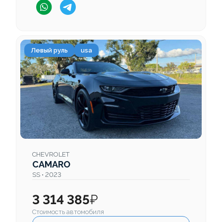
Левый руль
usa
CHEVROLET
CAMARO
SS • 2023
3 314 385
₽
Стоимость автомобиля