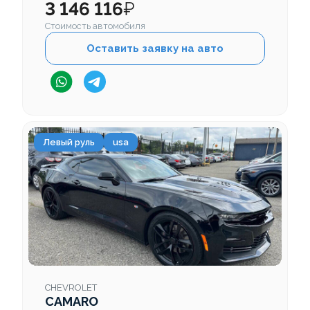
3 146 116
₽
Стоимость автомобиля
Оставить заявку на авто
Левый руль
usa
CHEVROLET
CAMARO