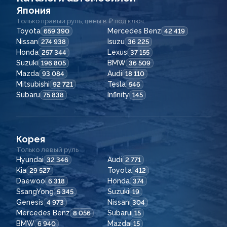
Япония
Только правый руль, цены в ₽ под ключ.
Toyota
Mercedes Benz
659 390
42 419
Nissan
Isuzu
274 938
36 225
Honda
Lexus
257 344
37 155
Suzuki
BMW
196 805
36 509
Mazda
Audi
93 084
18 110
Mitsubishi
Tesla
92 721
546
Subaru
Infinity
75 838
145
Корея
Только левый руль
Hyundai
Audi
32 346
2 771
Kia
Toyota
29 527
412
Daewoo
Honda
6 318
374
SsangYong
Suzuki
5 345
19
Genesis
Nissan
4 973
304
Mercedes Benz
Subaru
8 056
15
BMW
Mazda
6 940
15