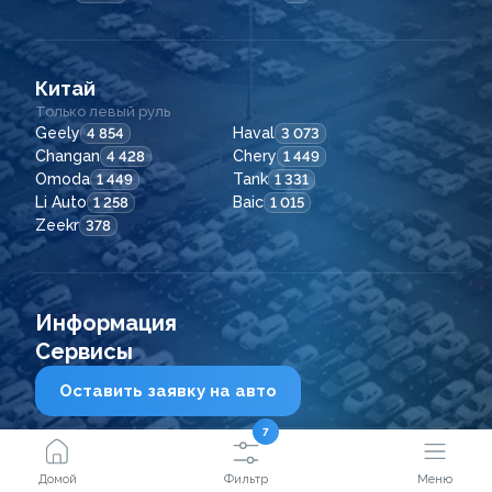
Китай
Только левый руль
Geely
Haval
4 854
3 073
Changan
Chery
4 428
1 449
Omoda
Tank
1 449
1 331
Li Auto
Baic
1 258
1 015
Zeekr
378
Информация
Сервисы
Оставить заявку на авто
7
2021 - 2026
© ООО "Сейфкар ВЛ"
Домой
Фильтр
Меню