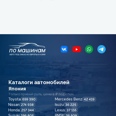
Каталоги автомобилей
Япония
Только правый руль, цены в ₽ под ключ.
Toyota
Mercedes Benz
659 390
42 419
Nissan
Isuzu
274 938
36 225
Honda
Lexus
257 344
37 155
Suzuki
BMW
196 805
36 509