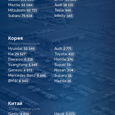
Mazda
Audi
93 084
18 110
Mitsubishi
Tesla
92 721
546
Subaru
Infinity
75 838
145
Корея
Только левый руль
Hyundai
Audi
32 346
2 771
Kia
Toyota
29 527
412
Daewoo
Honda
6 318
374
SsangYong
Suzuki
5 345
19
Genesis
Nissan
4 973
304
Mercedes Benz
Subaru
8 056
15
BMW
Mazda
6 940
15
Китай
Только левый руль
Geely
Haval
4 854
3 073