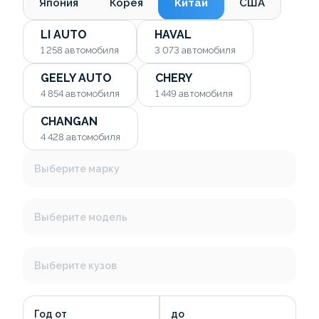
Япония
Корея
Китай
США
LI AUTO
HAVAL
1 258
автомобиля
3 073
автомобиля
GEELY AUTO
CHERY
4 854
автомобиля
1 449
автомобиля
CHANGAN
4 428
автомобиля
Выберите марку
Выберите модель
Выберите кузов
Год от
до