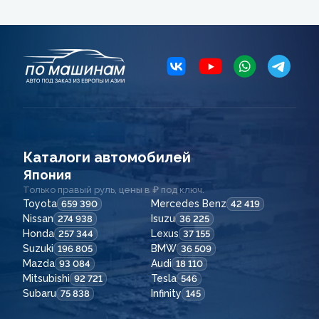
Каталоги автомобилей
Япония
Только правый руль, цены в ₽ под ключ.
Toyota
Mercedes Benz
659 390
42 419
Nissan
Isuzu
274 938
36 225
Honda
Lexus
257 344
37 155
Suzuki
BMW
196 805
36 509
Mazda
Audi
93 084
18 110
Mitsubishi
Tesla
92 721
546
Subaru
Infinity
75 838
145