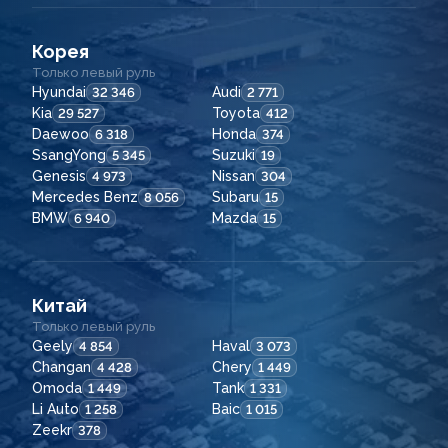
Корея
Только левый руль
Hyundai
Audi
32 346
2 771
Kia
Toyota
29 527
412
Daewoo
Honda
6 318
374
SsangYong
Suzuki
5 345
19
Genesis
Nissan
4 973
304
Mercedes Benz
Subaru
8 056
15
BMW
Mazda
6 940
15
Китай
Только левый руль
Geely
Haval
4 854
3 073
Changan
Chery
4 428
1 449
Omoda
Tank
1 449
1 331
Li Auto
Baic
1 258
1 015
Zeekr
378