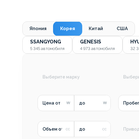
Япония
Корея
Китай
США
SSANGYONG
GENESIS
HY
5 345
автомобиля
4 973
автомобиля
32 
Выберите марку
Выбер
Цена от
до
Пробег
Объем от
до
Приво