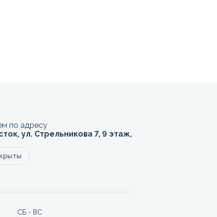
м по адресу
сток, ул. Стрельникова 7, 9 этаж,
акрыты
СБ - ВС