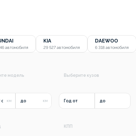
UNDAI
KIA
DAEWOO
346
автомобиля
29 527
автомобиля
6 318
автомобиля
ите модель
Выберите кузов
 от
до
Год от
до
д
КПП