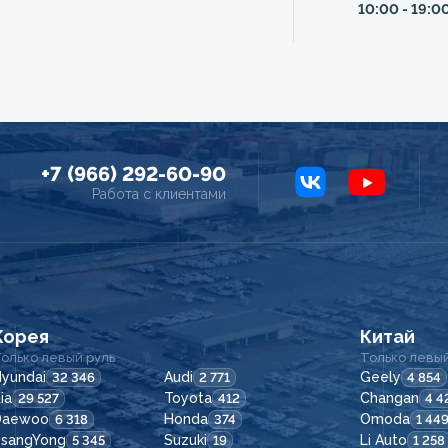
10:00 - 19:0
+7 (966) 292-60-90
Работа с клиентами
Корея
Китай
олько левый руль
Только левый
yundai
Audi
Geely
32 346
2 771
4 854
ia
Toyota
Changan
29 527
412
4 4
Daewoo
Honda
Omoda
6 318
374
1 44
SsangYong
Suzuki
Li Auto
5 345
19
1 258