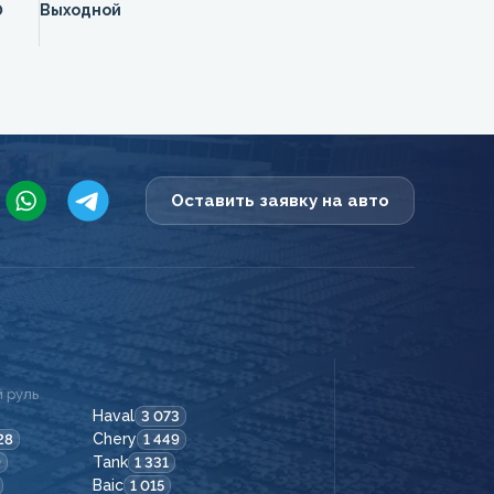
0
Выходной
Оставить заявку на авто
 руль
Haval
3 073
Chery
28
1 449
Tank
9
1 331
Baic
1 015