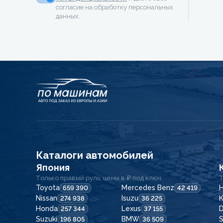
согласие на обработку персональных
данных.
Каталоги автомобилей
Япония
Только правый руль, цены в ₽ под ключ.
Т
Toyota
Mercedes Benz
H
659 390
42 419
Nissan
Isuzu
K
274 938
36 225
Honda
Lexus
257 344
37 155
Suzuki
BMW
196 805
36 509