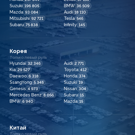
Suzuki
BMW
196 805
36 509
Mazda
Audi
93 084
18 110
Mitsubishi
Tesla
92 721
546
Subaru
Infinity
75 838
145
Корея
Только левый руль
Hyundai
Audi
32 346
2 771
Kia
Toyota
29 527
412
Daewoo
Honda
6 318
374
SsangYong
Suzuki
5 345
19
Genesis
Nissan
4 973
304
Mercedes Benz
Subaru
8 056
15
BMW
Mazda
6 940
15
Китай
Только левый руль