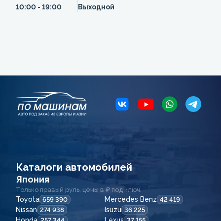
10:00 - 19:00
Выходной
Каталоги автомобилей
Япония
Только правый руль, цены в ₽ под ключ.
Toyota
Mercedes Benz
659 390
42 419
Nissan
Isuzu
274 938
36 225
Honda
Lexus
257 344
37 155