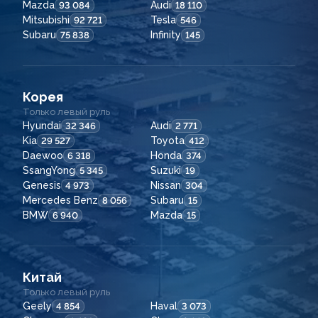
Mazda
Audi
93 084
18 110
Mitsubishi
Tesla
92 721
546
Subaru
Infinity
75 838
145
Корея
Только левый руль
Hyundai
Audi
32 346
2 771
Kia
Toyota
29 527
412
Daewoo
Honda
6 318
374
SsangYong
Suzuki
5 345
19
Genesis
Nissan
4 973
304
Mercedes Benz
Subaru
8 056
15
BMW
Mazda
6 940
15
Китай
Только левый руль
Geely
Haval
4 854
3 073