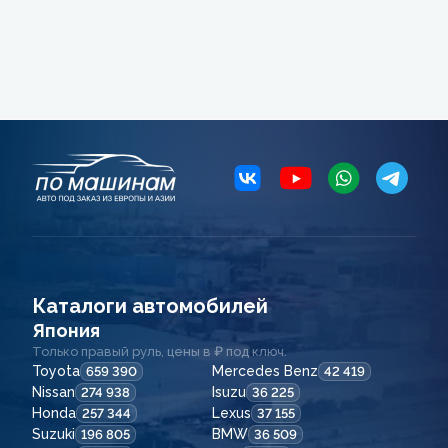
Каталоги автомобилей
Япония
Только правый руль, цены в ₽ под ключ.
Toyota
Mercedes Benz
659 390
42 419
Nissan
Isuzu
274 938
36 225
Honda
Lexus
257 344
37 155
Suzuki
BMW
196 805
36 509