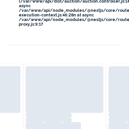
(/var/www/api/dist/auction/auction.controller.js:14
async
/var/www/api/node_modules/@nestjs/core/route
execution-context.js:46:28n at async
/var/www/api/node_modules/@nestjs/core/route
proxy.js:9:17