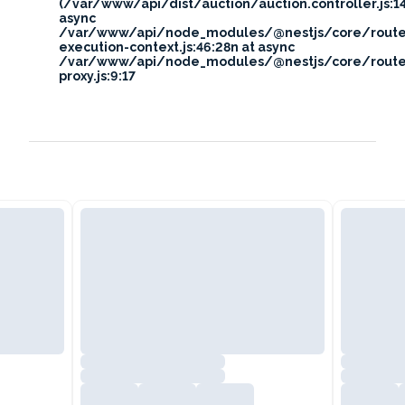
(/var/www/api/dist/auction/auction.controller.js:14
async
/var/www/api/node_modules/@nestjs/core/route
execution-context.js:46:28n at async
/var/www/api/node_modules/@nestjs/core/route
proxy.js:9:17