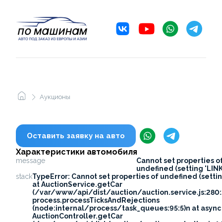
Аукционы
Оставить заявку на авто
Характеристики автомобиля
message
Cannot set properties o
undefined (setting 'LINK
stack
TypeError: Cannot set properties of undefined (settin
at AuctionService.getCar
(/var/www/api/dist/auction/auction.service.js:280:
process.processTicksAndRejections
(node:internal/process/task_queues:95:5)n at async
AuctionController.getCar