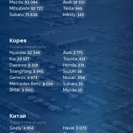
Mazda
Audi
93 084
18 110
Mitsubishi
Tesla
92 721
546
Subaru
Infinity
75 838
145
Корея
Только левый руль
Hyundai
Audi
32 346
2 771
Kia
Toyota
29 527
412
Daewoo
Honda
6 318
374
SsangYong
Suzuki
5 345
19
Genesis
Nissan
4 973
304
Mercedes Benz
Subaru
8 056
15
BMW
Mazda
6 940
15
Китай
Только левый руль
Geely
Haval
4 854
3 073