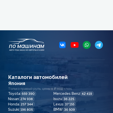
Каталоги автомобилей
Япония
Только правый руль, цены в ₽ под ключ.
Toyota
Mercedes Benz
659 390
42 419
Nissan
Isuzu
274 938
36 225
Honda
Lexus
257 344
37 155
Suzuki
BMW
196 805
36 509