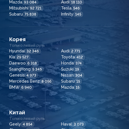
Mazda
Audi
93 084
18 110
Mitsubishi
Tesla
92 721
546
Subaru
Infinity
75 838
145
Корея
Только левый руль
Hyundai
Audi
32 346
2 771
Kia
Toyota
29 527
412
Daewoo
Honda
6 318
374
SsangYong
Suzuki
5 345
19
Genesis
Nissan
4 973
304
Mercedes Benz
Subaru
8 056
15
BMW
Mazda
6 940
15
Китай
Только левый руль
Geely
Haval
4 854
3 073