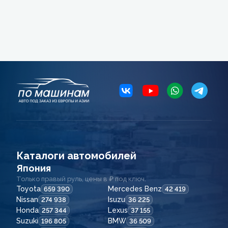
Каталоги автомобилей
Япония
Только правый руль, цены в ₽ под ключ.
Toyota
Mercedes Benz
659 390
42 419
Nissan
Isuzu
274 938
36 225
Honda
Lexus
257 344
37 155
Suzuki
BMW
196 805
36 509