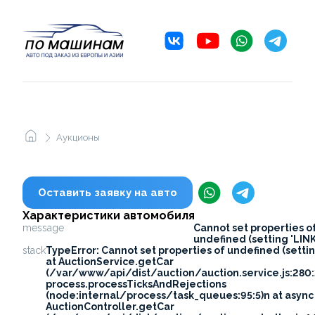
Аукционы
Оставить заявку на авто
Характеристики автомобиля
message
Cannot set properties o
undefined (setting 'LINK
stack
TypeError: Cannot set properties of undefined (settin
at AuctionService.getCar
(/var/www/api/dist/auction/auction.service.js:280:
process.processTicksAndRejections
(node:internal/process/task_queues:95:5)n at async
AuctionController.getCar