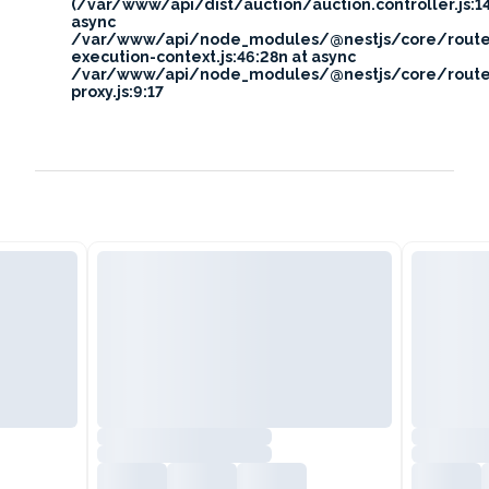
(/var/www/api/dist/auction/auction.controller.js:14
async
/var/www/api/node_modules/@nestjs/core/route
execution-context.js:46:28n at async
/var/www/api/node_modules/@nestjs/core/route
proxy.js:9:17