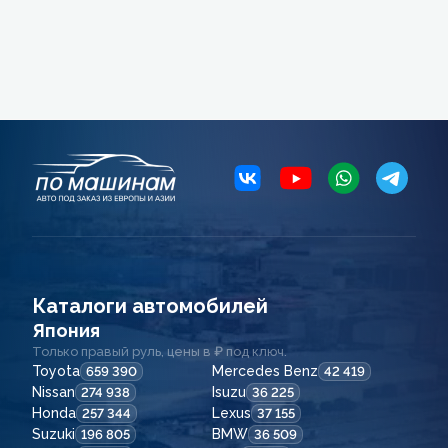
Каталоги автомобилей
Япония
Только правый руль, цены в ₽ под ключ.
Toyota
Mercedes Benz
659 390
42 419
Nissan
Isuzu
274 938
36 225
Honda
Lexus
257 344
37 155
Suzuki
BMW
196 805
36 509