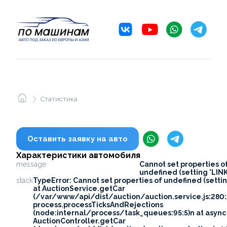
Статистика
Оставить заявку на авто
Характеристики автомобиля
message
Cannot set properties o
undefined (setting 'LINK
stack
TypeError: Cannot set properties of undefined (settin
at AuctionService.getCar
(/var/www/api/dist/auction/auction.service.js:280:
process.processTicksAndRejections
(node:internal/process/task_queues:95:5)n at async
AuctionController.getCar