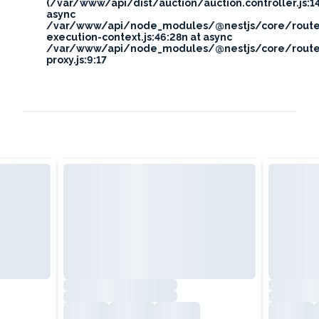
(/var/www/api/dist/auction/auction.controller.js:14
async
/var/www/api/node_modules/@nestjs/core/route
execution-context.js:46:28n at async
/var/www/api/node_modules/@nestjs/core/route
proxy.js:9:17