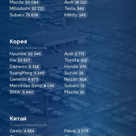
Mazda
Audi
93 084
18 110
Mitsubishi
Tesla
92 721
546
Subaru
Infinity
75 838
145
Корея
Только левый руль
Hyundai
Audi
32 346
2 771
Kia
Toyota
29 527
412
Daewoo
Honda
6 318
374
SsangYong
Suzuki
5 345
19
Genesis
Nissan
4 973
304
Mercedes Benz
Subaru
8 056
15
BMW
Mazda
6 940
15
Китай
Только левый руль
Geely
Haval
4 854
3 073