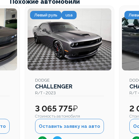
Похожие автомобили
Левый руль
usa
Левы
DODGE
DOD
CHALLENGER
CH
R/T • 2023
R/T 
3 065 775
₽
2 
Стоимость автомобиля
Стои
вто
Оставить заявку на авто
Ос