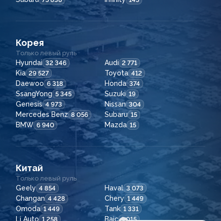
Корея
Только левый руль
Hyundai
Audi
32 346
2 771
Kia
Toyota
29 527
412
Daewoo
Honda
6 318
374
SsangYong
Suzuki
5 345
19
Genesis
Nissan
4 973
304
Mercedes Benz
Subaru
8 056
15
BMW
Mazda
6 940
15
Китай
Только левый руль
Geely
Haval
4 854
3 073
Changan
Chery
4 428
1 449
Omoda
Tank
1 449
1 331
Li Auto
Baic
1 258
1 015