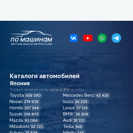
Каталоги автомобилей
Япония
Только правый руль, цены в ₽ под ключ.
Toyota
Mercedes Benz
659 390
42 419
Nissan
Isuzu
274 938
36 225
Honda
Lexus
257 344
37 155
Suzuki
BMW
196 805
36 509
Mazda
Audi
93 084
18 110
Mitsubishi
Tesla
92 721
546
Subaru
Infinity
75 838
145