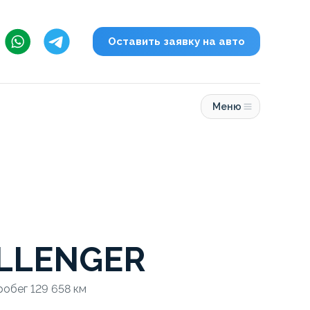
Оставить заявку на авто
Меню
LLENGER
робег 129 658 км