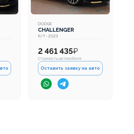
DODGE
D
CHALLENGER
C
R/T • 2023
R/
2 461 435
₽
2
Стоимость автомобиля
Ст
авто
Оставить заявку на авто