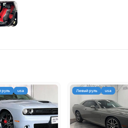
 руль
usa
Левый руль
usa