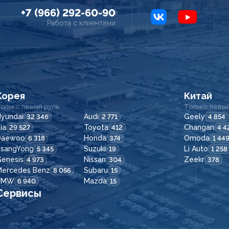
+7 (966) 292-60-90
Работа с клиентами
Корея
Китай
олько левый руль
Только левый
yundai
Audi
Geely
32 346
2 771
4 854
ia
Toyota
Changan
29 527
412
4 4
Daewoo
Honda
Omoda
6 318
374
1 44
SsangYong
Suzuki
Li Auto
5 345
19
1 258
enesis
Nissan
Zeekr
4 973
304
378
Mercedes Benz
Subaru
8 056
15
BMW
Mazda
6 940
15
Сервисы