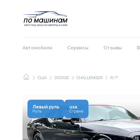
Автомобили
Сервисы
Отзывы
В
США
DODGE
CHALLENGER
R/T
Левый руль
usa
Руль
Страна