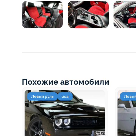
Похожие автомобили
Левый руль
usa
Левый