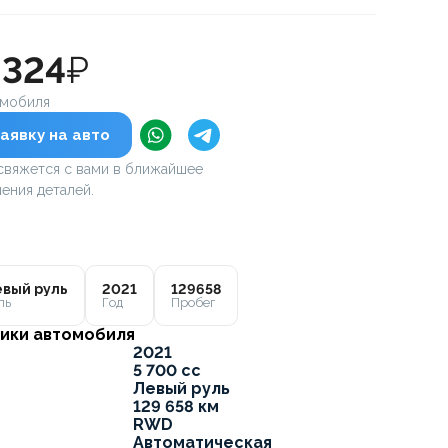
 324
₽
омобиля
аявку на авто
вяжется с вами в ближайшее
ения деталей.
вый руль
2021
129658
ль
Год
Пробег
ики автомобиля
2021
5 700 cc
Левый руль
129 658 км
RWD
Автоматическая