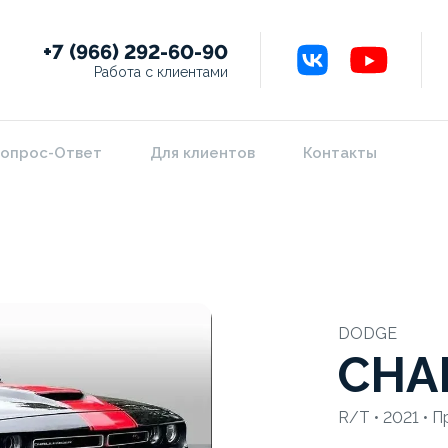
+7 (966) 292-60-90
Работа с клиентами
опрос-Ответ
Для клиентов
Контакты
DODGE
CHA
R/T • 2021 • П