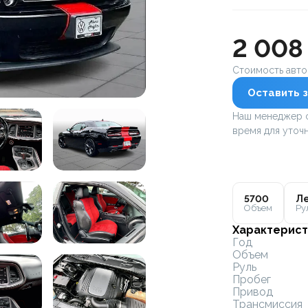
2 008
Стоимость авт
Оставить з
Наш менеджер с
время для уточн
5700
Ле
Объем
Ру
Характерист
Год
Объем
Руль
Пробег
Привод
Трансмиссия