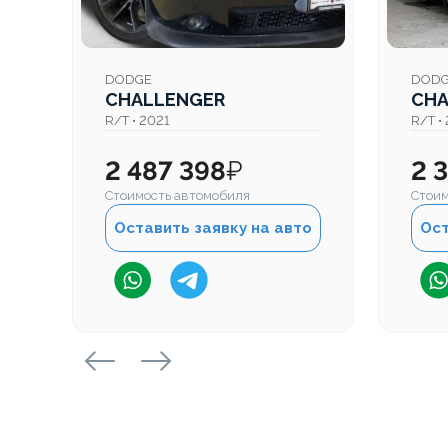
DODGE
DOD
CHALLENGER
CHA
R/T • 2021
R/T •
2 487 398
₽
2 
Стоимость автомобиля
Стоим
Оставить заявку на авто
Ост