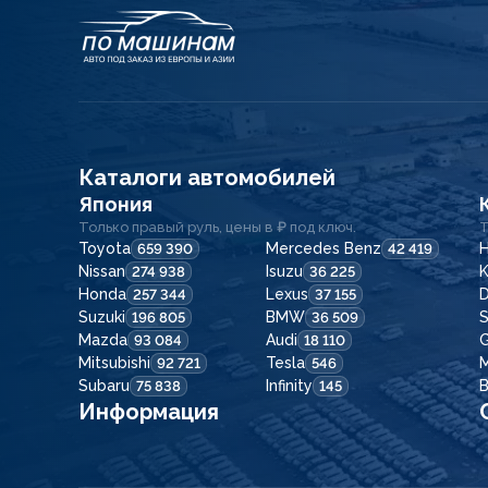
Каталоги автомобилей
Япония
Только правый руль, цены в ₽ под ключ.
Т
Toyota
Mercedes Benz
H
659 390
42 419
Nissan
Isuzu
K
274 938
36 225
Honda
Lexus
257 344
37 155
Suzuki
BMW
196 805
36 509
Mazda
Audi
G
93 084
18 110
Mitsubishi
Tesla
92 721
546
Subaru
Infinity
75 838
145
Информация