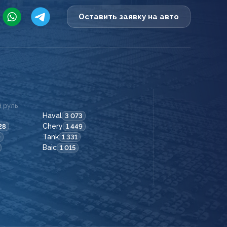
Оставить заявку на авто
 руль
Haval
3 073
Chery
28
1 449
Tank
9
1 331
Baic
1 015