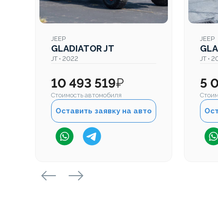
JEEP
JEEP
GLADIATOR JT
GLA
JT • 2022
JT • 
10 493 519
₽
5 
Стоимость автомобиля
Стоим
Оставить заявку на авто
Ост