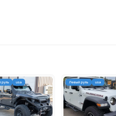
 руль
usa
Левый руль
usa