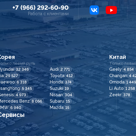
+7 (966) 292-60-90
Работа с клиентами
Корея
Китай
олько левый руль
Только левый
yundai
Audi
Geely
32 346
2 771
4 854
ia
Toyota
Changan
29 527
412
4 4
Daewoo
Honda
Omoda
6 318
374
1 44
SsangYong
Suzuki
Li Auto
5 345
19
1 258
enesis
Nissan
Zeekr
4 973
304
378
Mercedes Benz
Subaru
8 056
15
BMW
Mazda
6 940
15
Сервисы