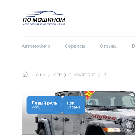
Автомобили
Сервисы
Отзывы
В
США
JEEP
GLADIATOR JT
JT
Левый руль
usa
Руль
Страна