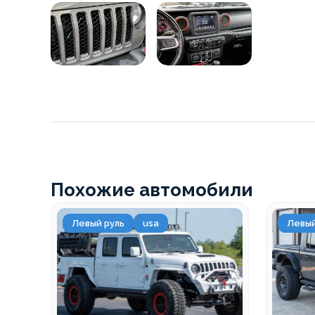
Похожие автомобили
Левый руль
usa
Левый