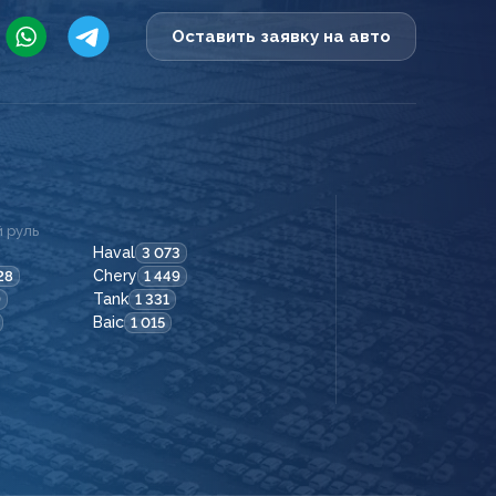
Оставить заявку на авто
 руль
Haval
3 073
Chery
28
1 449
Tank
9
1 331
Baic
1 015