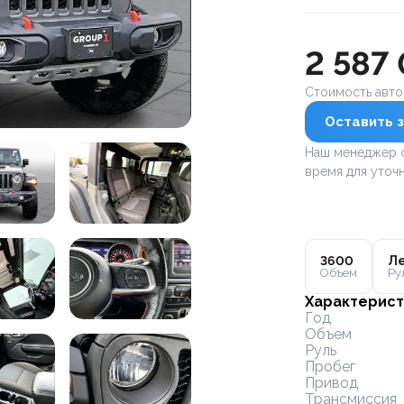
2 587
Стоимость авт
Оставить з
Наш менеджер с
время для уточн
3600
Ле
Объем
Ру
Характерист
Год
Объем
Руль
Пробег
Привод
Трансмиссия