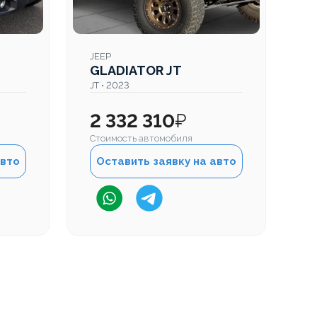
JEEP
JE
GLADIATOR JT
G
JT • 2023
JT
2 332 310
₽
2
Стоимость автомобиля
Ст
авто
Оставить заявку на авто