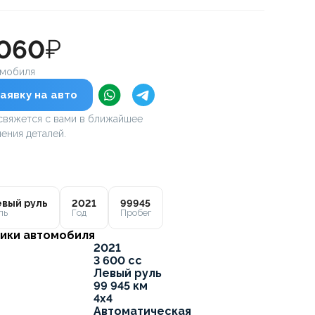
 060
₽
омобиля
аявку на авто
вяжется с вами в ближайшее
ения деталей.
вый руль
2021
99945
ль
Год
Пробег
ики автомобиля
2021
3 600 cc
Левый руль
99 945 км
4x4
Автоматическая