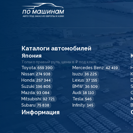
Каталоги автомобилей
Япония
Только правый руль, цены в ₽ под ключ.
Т
Toyota
Mercedes Benz
H
659 390
42 419
Nissan
Isuzu
K
274 938
36 225
Honda
Lexus
257 344
37 155
Suzuki
BMW
196 805
36 509
Mazda
Audi
G
93 084
18 110
Mitsubishi
Tesla
92 721
546
Subaru
Infinity
75 838
145
Информация