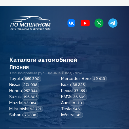
Каталоги автомобилей
Япония
Только правый руль, цены в ₽ под ключ.
Toyota
Mercedes Benz
659 390
42 419
Nissan
Isuzu
274 938
36 225
Honda
Lexus
257 344
37 155
Suzuki
BMW
196 805
36 509
Mazda
Audi
93 084
18 110
Mitsubishi
Tesla
92 721
546
Subaru
Infinity
75 838
145