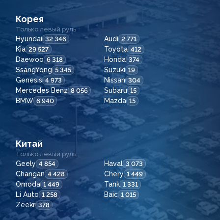
Корея
Только левый руль
Hyundai
Audi
32 346
2 771
Kia
Toyota
29 527
412
Daewoo
Honda
6 318
374
SsangYong
Suzuki
5 345
19
Genesis
Nissan
4 973
304
Mercedes Benz
Subaru
8 056
15
BMW
Mazda
6 940
15
Китай
Только левый руль
Geely
Haval
4 854
3 073
Changan
Chery
4 428
1 449
Omoda
Tank
1 449
1 331
Li Auto
Baic
1 258
1 015
Zeekr
378