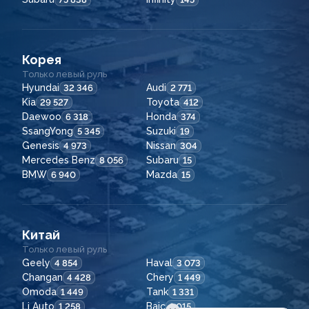
Корея
Только левый руль
Hyundai
Audi
32 346
2 771
Kia
Toyota
29 527
412
Daewoo
Honda
6 318
374
SsangYong
Suzuki
5 345
19
Genesis
Nissan
4 973
304
Mercedes Benz
Subaru
8 056
15
BMW
Mazda
6 940
15
Китай
Только левый руль
Geely
Haval
4 854
3 073
Changan
Chery
4 428
1 449
Omoda
Tank
1 449
1 331
Li Auto
Baic
1 258
1 015