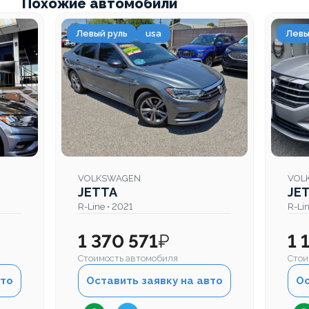
Похожие автомобили
Левый руль
usa
Левы
VOLKSWAGEN
VOL
JETTA
JE
R-Line • 2021
R-Lin
1 370 571
₽
1 
Стоимость автомобиля
Стои
вто
Оставить заявку на авто
Ос