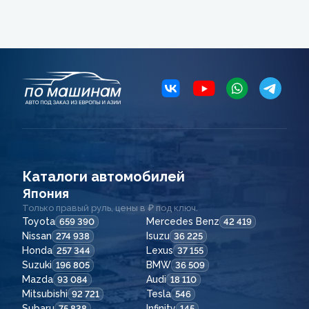
Каталоги автомобилей
Япония
Только правый руль, цены в ₽ под ключ.
Toyota
Mercedes Benz
659 390
42 419
Nissan
Isuzu
274 938
36 225
Honda
Lexus
257 344
37 155
Suzuki
BMW
196 805
36 509
Mazda
Audi
93 084
18 110
Mitsubishi
Tesla
92 721
546
Subaru
Infinity
75 838
145