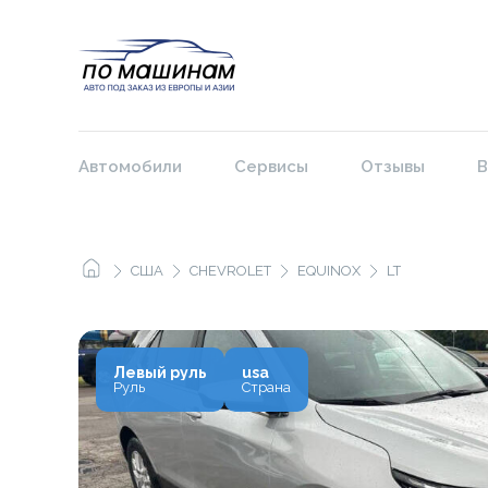
Автомобили
Сервисы
Отзывы
В
США
CHEVROLET
EQUINOX
LT
Левый руль
usa
Руль
Страна