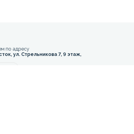
м по адресу
сток, ул. Стрельникова 7, 9 этаж,
акрыты
СБ - ВС
0
Выходной