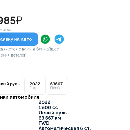
985
₽
омобиля
аявку на авто
вяжется с вами в ближайшее
ения деталей.
вый руль
2022
63667
ль
Год
Пробег
ики автомобиля
2022
1 500 cc
Левый руль
63 667 км
FWD
Автоматическая 6 ст.