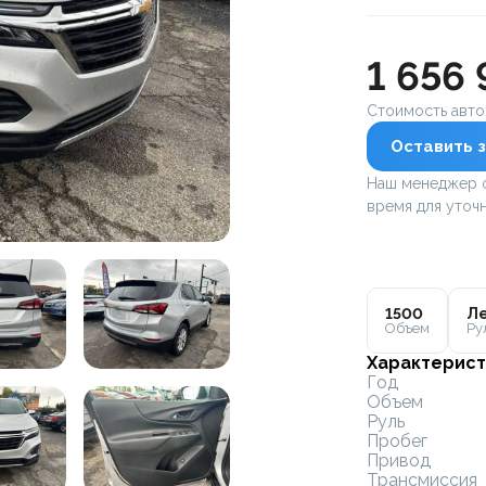
1 656 
Стоимость авт
Оставить з
Наш менеджер с
время для уточн
1500
Ле
Объем
Ру
Характерист
Год
Объем
Руль
Пробег
Привод
Трансмиссия