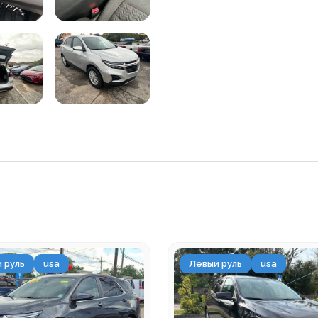
 руль
usa
Левый руль
usa