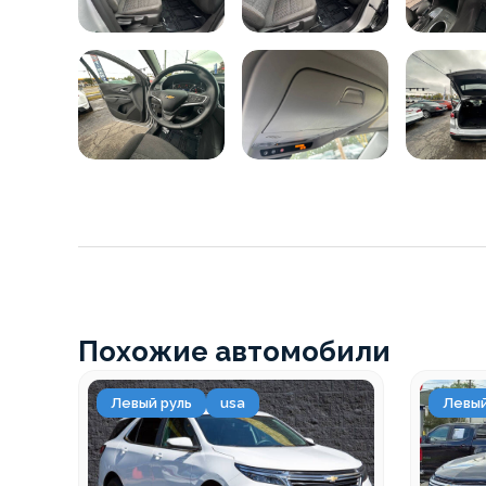
Похожие автомобили
Левый руль
usa
Левый