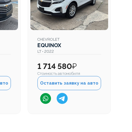
CHEVROLET
C
EQUINOX
E
LT • 2022
LT
1 714 580
₽
1
Стоимость автомобиля
Ст
авто
Оставить заявку на авто