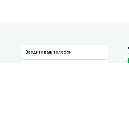
Введите ваш телефон
Ваш комментарий (данные авто)
Оставить заявку на авто
Отправляя данную форму вы
соглашаетесь с
политикой
конфиденциальности
и даёте своё
согласие на обработку персональных
данных.