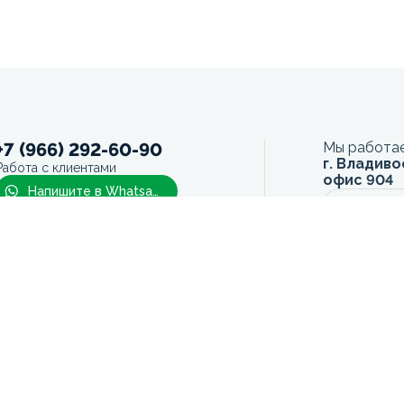
+7 (966) 292-60-90
Мы работае
г. Владиво
Работа с клиентами
офис 904
Напишите в Whatsapp
Сейчас з
Напишите в Telegram
ПН - ПТ
10:00 - 19:0