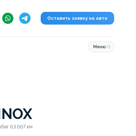
Оставить заявку на авто
Меню
INOX
обег 63 667 км