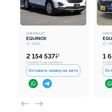
CHEVROLET
CHEV
EQUINOX
EQU
LT • 2022
LT • 
2 154 537
₽
1 
Стоимость автомобиля
Стоим
Оставить заявку на авто
Ост