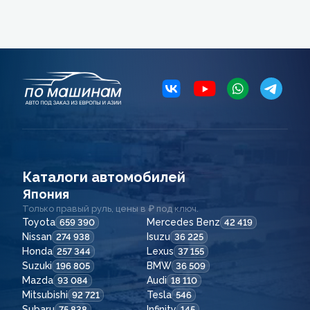
Каталоги автомобилей
Япония
Только правый руль, цены в ₽ под ключ.
Toyota
Mercedes Benz
659 390
42 419
Nissan
Isuzu
274 938
36 225
Honda
Lexus
257 344
37 155
Suzuki
BMW
196 805
36 509
Mazda
Audi
93 084
18 110
Mitsubishi
Tesla
92 721
546
Subaru
Infinity
75 838
145