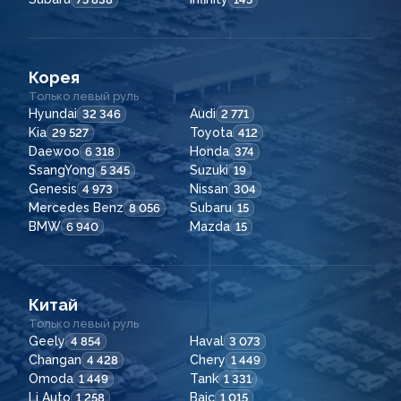
Корея
Только левый руль
Hyundai
Audi
32 346
2 771
Kia
Toyota
29 527
412
Daewoo
Honda
6 318
374
SsangYong
Suzuki
5 345
19
Genesis
Nissan
4 973
304
Mercedes Benz
Subaru
8 056
15
BMW
Mazda
6 940
15
Китай
Только левый руль
Geely
Haval
4 854
3 073
Changan
Chery
4 428
1 449
Omoda
Tank
1 449
1 331
Li Auto
Baic
1 258
1 015