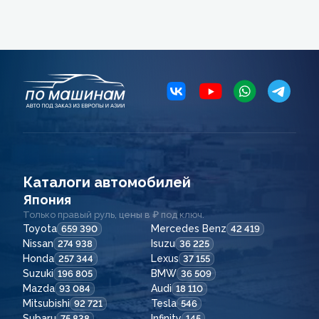
Каталоги автомобилей
Япония
Только правый руль, цены в ₽ под ключ.
Toyota
Mercedes Benz
659 390
42 419
Nissan
Isuzu
274 938
36 225
Honda
Lexus
257 344
37 155
Suzuki
BMW
196 805
36 509
Mazda
Audi
93 084
18 110
Mitsubishi
Tesla
92 721
546
Subaru
Infinity
75 838
145