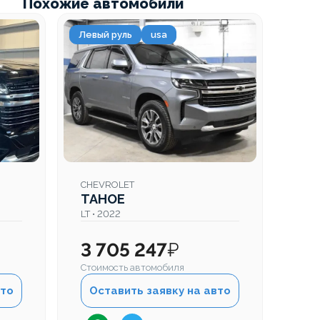
Похожие автомобили
Левый руль
usa
CHEVROLET
TAHOE
LT • 2022
3 705 247
₽
Стоимость автомобиля
вто
Оставить заявку на авто