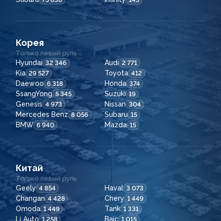
Корея
Только левый руль
Hyundai
Audi
32 346
2 771
Kia
Toyota
29 527
412
Daewoo
Honda
6 318
374
SsangYong
Suzuki
5 345
19
Genesis
Nissan
4 973
304
Mercedes Benz
Subaru
8 056
15
BMW
Mazda
6 940
15
Китай
Только левый руль
Geely
Haval
4 854
3 073
Changan
Chery
4 428
1 449
Omoda
Tank
1 449
1 331
Li Auto
Baic
1 258
1 015