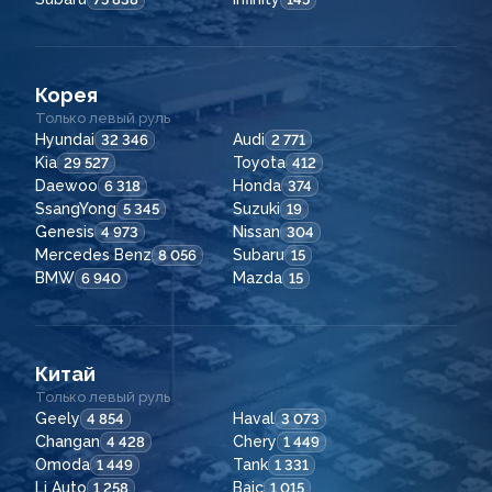
Корея
Только левый руль
Hyundai
Audi
32 346
2 771
Kia
Toyota
29 527
412
Daewoo
Honda
6 318
374
SsangYong
Suzuki
5 345
19
Genesis
Nissan
4 973
304
Mercedes Benz
Subaru
8 056
15
BMW
Mazda
6 940
15
Китай
Только левый руль
Geely
Haval
4 854
3 073
Changan
Chery
4 428
1 449
Omoda
Tank
1 449
1 331
Li Auto
Baic
1 258
1 015