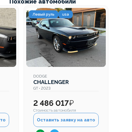
Похожие автомобили
Левый руль
usa
DODGE
CHALLENGER
GT • 2023
2 486 017
₽
Стоимость автомобиля
вто
Оставить заявку на авто