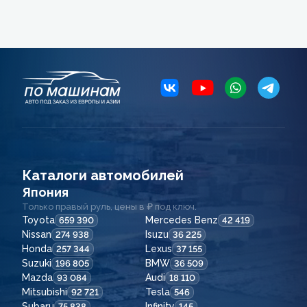
Каталоги автомобилей
Япония
Только правый руль, цены в ₽ под ключ.
Toyota
Mercedes Benz
659 390
42 419
Nissan
Isuzu
274 938
36 225
Honda
Lexus
257 344
37 155
Suzuki
BMW
196 805
36 509
Mazda
Audi
93 084
18 110
Mitsubishi
Tesla
92 721
546
Subaru
Infinity
75 838
145