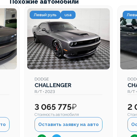
Похожие автомобили
Левый руль
usa
Левы
DODGE
DOD
CHALLENGER
CH
R/T • 2023
R/T 
3 065 775
₽
2 
Стоимость автомобиля
Стои
вто
Оставить заявку на авто
Ос