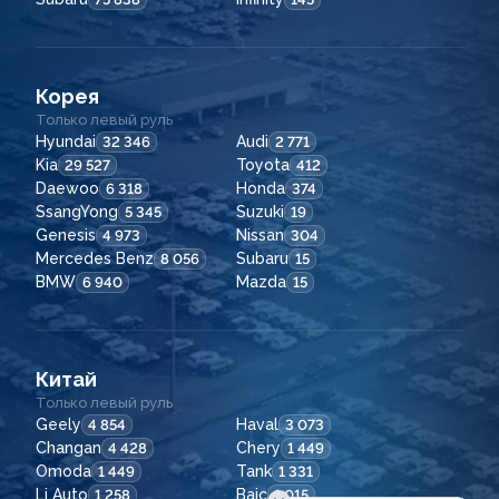
Корея
Только левый руль
Hyundai
Audi
32 346
2 771
Kia
Toyota
29 527
412
Daewoo
Honda
6 318
374
SsangYong
Suzuki
5 345
19
Genesis
Nissan
4 973
304
Mercedes Benz
Subaru
8 056
15
BMW
Mazda
6 940
15
Китай
Только левый руль
Geely
Haval
4 854
3 073
Changan
Chery
4 428
1 449
Omoda
Tank
1 449
1 331
Li Auto
Baic
1 258
1 015