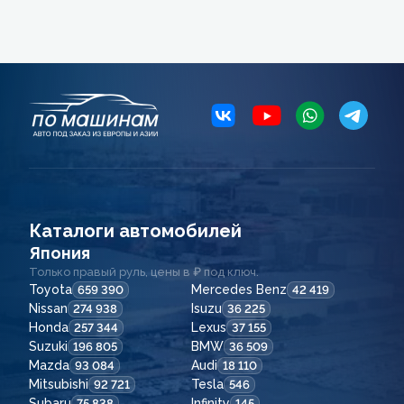
Каталоги автомобилей
Япония
Только правый руль, цены в ₽ под ключ.
Toyota
Mercedes Benz
659 390
42 419
Nissan
Isuzu
274 938
36 225
Honda
Lexus
257 344
37 155
Suzuki
BMW
196 805
36 509
Mazda
Audi
93 084
18 110
Mitsubishi
Tesla
92 721
546
Subaru
Infinity
75 838
145