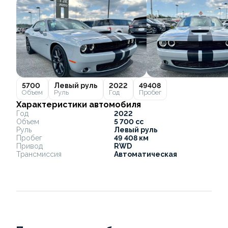
5700
Левый руль
2022
49408
Объем
Руль
Год
Пробег
Характеристики автомобиля
Год
2022
Объем
5 700 cc
Руль
Левый руль
Пробег
49 408 км
Привод
RWD
Трансмиссия
Автоматическая