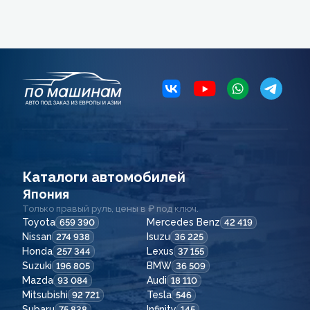
Каталоги автомобилей
Япония
Только правый руль, цены в ₽ под ключ.
Toyota
Mercedes Benz
659 390
42 419
Nissan
Isuzu
274 938
36 225
Honda
Lexus
257 344
37 155
Suzuki
BMW
196 805
36 509
Mazda
Audi
93 084
18 110
Mitsubishi
Tesla
92 721
546
Subaru
Infinity
75 838
145