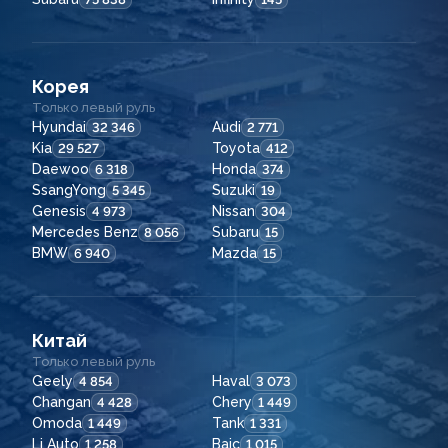
Корея
Только левый руль
Hyundai
Audi
32 346
2 771
Kia
Toyota
29 527
412
Daewoo
Honda
6 318
374
SsangYong
Suzuki
5 345
19
Genesis
Nissan
4 973
304
Mercedes Benz
Subaru
8 056
15
BMW
Mazda
6 940
15
Китай
Только левый руль
Geely
Haval
4 854
3 073
Changan
Chery
4 428
1 449
Omoda
Tank
1 449
1 331
Li Auto
Baic
1 258
1 015