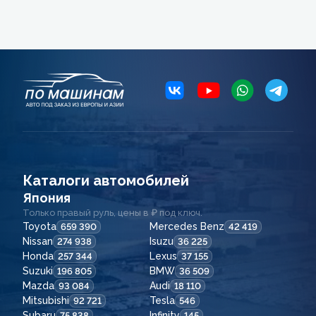
Каталоги автомобилей
Япония
Только правый руль, цены в ₽ под ключ.
Toyota
Mercedes Benz
659 390
42 419
Nissan
Isuzu
274 938
36 225
Honda
Lexus
257 344
37 155
Suzuki
BMW
196 805
36 509
Mazda
Audi
93 084
18 110
Mitsubishi
Tesla
92 721
546
Subaru
Infinity
75 838
145