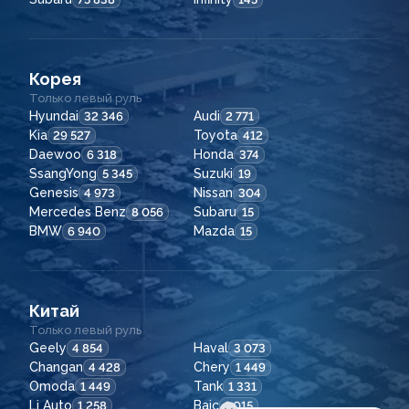
Корея
Только левый руль
Hyundai
Audi
32 346
2 771
Kia
Toyota
29 527
412
Daewoo
Honda
6 318
374
SsangYong
Suzuki
5 345
19
Genesis
Nissan
4 973
304
Mercedes Benz
Subaru
8 056
15
BMW
Mazda
6 940
15
Китай
Только левый руль
Geely
Haval
4 854
3 073
Changan
Chery
4 428
1 449
Omoda
Tank
1 449
1 331
Li Auto
Baic
1 258
1 015