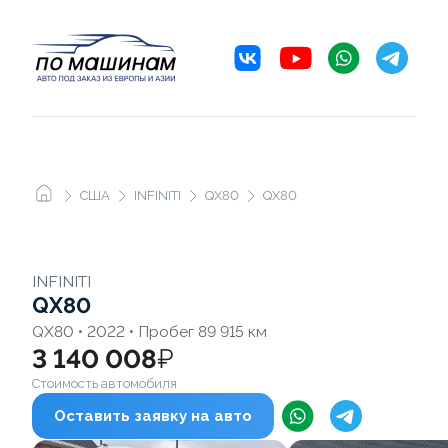
США
INFINITI
QX80
QX80
INFINITI
QX80
QX80 • 2022 • Пробег 89 915 км
3 140 008
₽
Стоимость автомобиля
Оставить заявку на авто