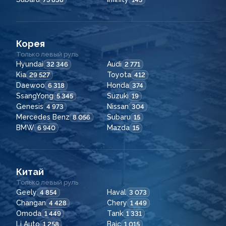
Корея
Только левый руль
Hyundai
Audi
32 346
2 771
Kia
Toyota
29 527
412
Daewoo
Honda
6 318
374
SsangYong
Suzuki
5 345
19
Genesis
Nissan
4 973
304
Mercedes Benz
Subaru
8 056
15
BMW
Mazda
6 940
15
Китай
Только левый руль
Geely
Haval
4 854
3 073
Changan
Chery
4 428
1 449
Omoda
Tank
1 449
1 331
Li Auto
Baic
1 258
1 015