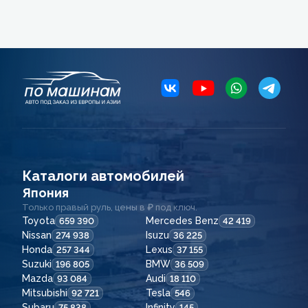
Каталоги автомобилей
Япония
Только правый руль, цены в ₽ под ключ.
Toyota
Mercedes Benz
659 390
42 419
Nissan
Isuzu
274 938
36 225
Honda
Lexus
257 344
37 155
Suzuki
BMW
196 805
36 509
Mazda
Audi
93 084
18 110
Mitsubishi
Tesla
92 721
546
Subaru
Infinity
75 838
145