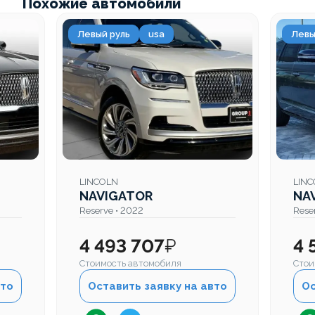
Похожие автомобили
Левый руль
usa
Левы
LINCOLN
LIN
NAVIGATOR
NA
Reserve • 2022
Rese
4 493 707
₽
4 
Стоимость автомобиля
Стои
вто
Оставить заявку на авто
Ос