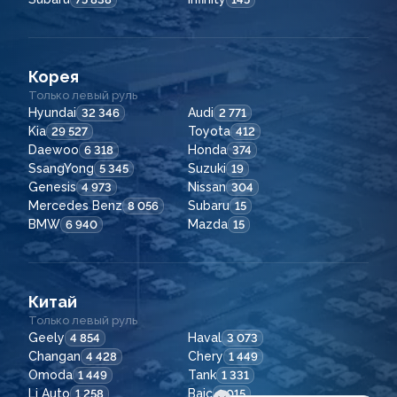
Корея
Только левый руль
Hyundai
Audi
32 346
2 771
Kia
Toyota
29 527
412
Daewoo
Honda
6 318
374
SsangYong
Suzuki
5 345
19
Genesis
Nissan
4 973
304
Mercedes Benz
Subaru
8 056
15
BMW
Mazda
6 940
15
Китай
Только левый руль
Geely
Haval
4 854
3 073
Changan
Chery
4 428
1 449
Omoda
Tank
1 449
1 331
Li Auto
Baic
1 258
1 015