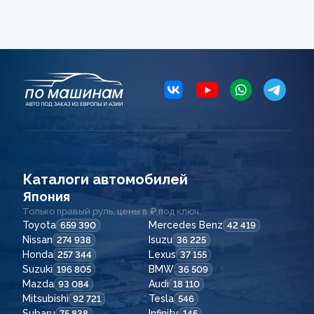
Каталоги автомобилей
Япония
Только правый руль, цены в ₽ под ключ.
Toyota
Mercedes Benz
659 390
42 419
Nissan
Isuzu
274 938
36 225
Honda
Lexus
257 344
37 155
Suzuki
BMW
196 805
36 509
Mazda
Audi
93 084
18 110
Mitsubishi
Tesla
92 721
546
Subaru
Infinity
75 838
145