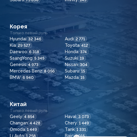
Корея
Только левый руль
Hyundai
Audi
32 346
2 771
Kia
Toyota
29 527
412
Daewoo
Honda
6 318
374
SsangYong
Suzuki
5 345
19
Genesis
Nissan
4 973
304
Mercedes Benz
Subaru
8 056
15
BMW
Mazda
6 940
15
Китай
Только левый руль
Geely
Haval
4 854
3 073
Changan
Chery
4 428
1 449
Omoda
Tank
1 449
1 331
Li Auto
Baic
1 258
1 015