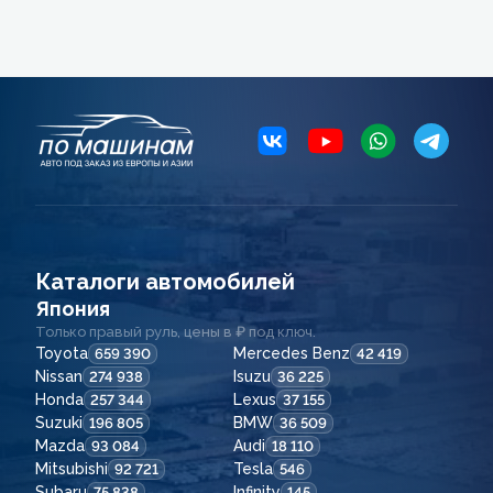
Каталоги автомобилей
Япония
Только правый руль, цены в ₽ под ключ.
Toyota
Mercedes Benz
659 390
42 419
Nissan
Isuzu
274 938
36 225
Honda
Lexus
257 344
37 155
Suzuki
BMW
196 805
36 509
Mazda
Audi
93 084
18 110
Mitsubishi
Tesla
92 721
546
Subaru
Infinity
75 838
145