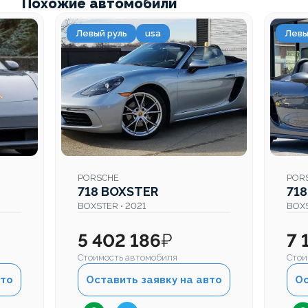
Похожие автомобили
Левый руль
usa
Левы
PORSCHE
POR
718 BOXSTER
71
BOXSTER • 2021
BOXS
5 402 186
₽
7 
Стоимость автомобиля
Стои
вто
Оставить заявку на авто
Ос