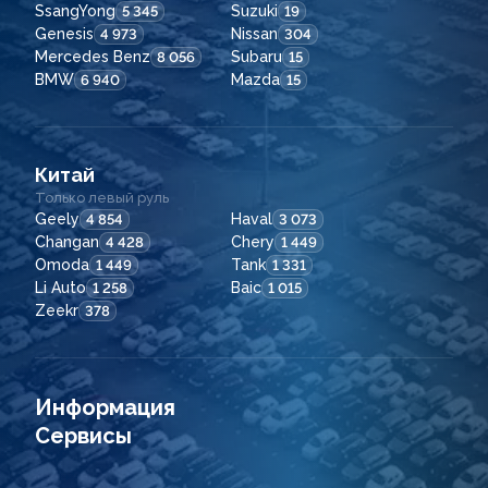
SsangYong
Suzuki
5 345
19
Genesis
Nissan
4 973
304
Mercedes Benz
Subaru
8 056
15
BMW
Mazda
6 940
15
Китай
Только левый руль
Geely
Haval
4 854
3 073
Changan
Chery
4 428
1 449
Omoda
Tank
1 449
1 331
Li Auto
Baic
1 258
1 015
Zeekr
378
Информация
Сервисы