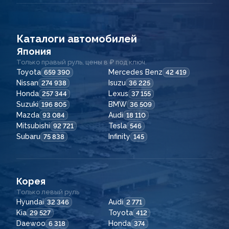
Каталоги автомобилей
Япония
Только правый руль, цены в ₽ под ключ.
Toyota
Mercedes Benz
659 390
42 419
Nissan
Isuzu
274 938
36 225
Honda
Lexus
257 344
37 155
Suzuki
BMW
196 805
36 509
Mazda
Audi
93 084
18 110
Mitsubishi
Tesla
92 721
546
Subaru
Infinity
75 838
145
Корея
Только левый руль
Hyundai
Audi
32 346
2 771
Kia
Toyota
29 527
412
Daewoo
Honda
6 318
374