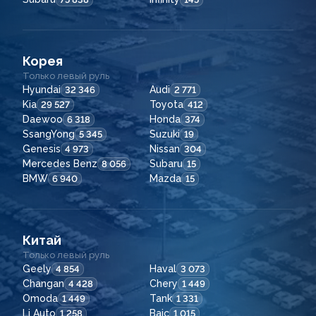
Корея
Только левый руль
Hyundai
Audi
32 346
2 771
Kia
Toyota
29 527
412
Daewoo
Honda
6 318
374
SsangYong
Suzuki
5 345
19
Genesis
Nissan
4 973
304
Mercedes Benz
Subaru
8 056
15
BMW
Mazda
6 940
15
Китай
Только левый руль
Geely
Haval
4 854
3 073
Changan
Chery
4 428
1 449
Omoda
Tank
1 449
1 331
Li Auto
Baic
1 258
1 015