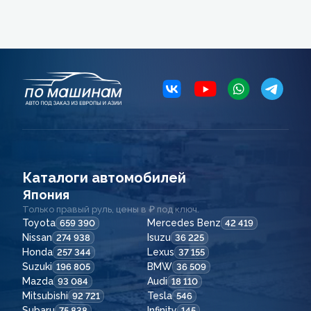
Каталоги автомобилей
Япония
Только правый руль, цены в ₽ под ключ.
Toyota
Mercedes Benz
659 390
42 419
Nissan
Isuzu
274 938
36 225
Honda
Lexus
257 344
37 155
Suzuki
BMW
196 805
36 509
Mazda
Audi
93 084
18 110
Mitsubishi
Tesla
92 721
546
Subaru
Infinity
75 838
145