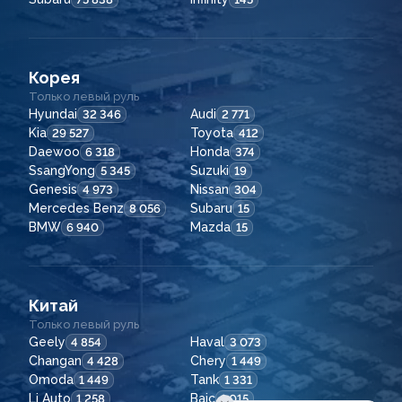
Корея
Только левый руль
Hyundai
Audi
32 346
2 771
Kia
Toyota
29 527
412
Daewoo
Honda
6 318
374
SsangYong
Suzuki
5 345
19
Genesis
Nissan
4 973
304
Mercedes Benz
Subaru
8 056
15
BMW
Mazda
6 940
15
Китай
Только левый руль
Geely
Haval
4 854
3 073
Changan
Chery
4 428
1 449
Omoda
Tank
1 449
1 331
Li Auto
Baic
1 258
1 015