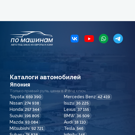
Каталоги автомобилей
Япония
Только правый руль, цены в ₽ под ключ.
Toyota
Mercedes Benz
659 390
42 419
Nissan
Isuzu
274 938
36 225
Honda
Lexus
257 344
37 155
Suzuki
BMW
196 805
36 509
Mazda
Audi
93 084
18 110
Mitsubishi
Tesla
92 721
546
Subaru
Infinity
75 838
145