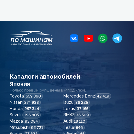
Каталоги автомобилей
Япония
Только правый руль, цены в ₽ под ключ.
Toyota
Mercedes Benz
659 390
42 419
Nissan
Isuzu
274 938
36 225
Honda
Lexus
257 344
37 155
Suzuki
BMW
196 805
36 509
Mazda
Audi
93 084
18 110
Mitsubishi
Tesla
92 721
546
Subaru
Infinity
75 838
145