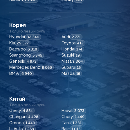
Корея
Только левый руль
Hyundai
Audi
32 346
2 771
Kia
Toyota
29 527
412
Daewoo
Honda
6 318
374
SsangYong
Suzuki
5 345
19
Genesis
Nissan
4 973
304
Mercedes Benz
Subaru
8 056
15
BMW
Mazda
6 940
15
Китай
Только левый руль
Geely
Haval
4 854
3 073
Changan
Chery
4 428
1 449
Omoda
Tank
1 449
1 331
Li Auto
Baic
1 258
1 015