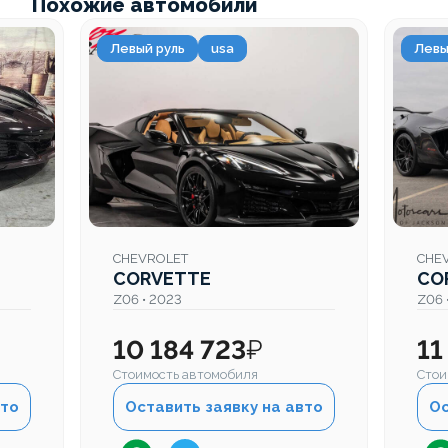
Похожие автомобили
Левый руль
usa
Левы
CHEVROLET
CHE
CORVETTE
CO
Z06 • 2023
Z06 
10 184 723
₽
11
Стоимость автомобиля
Стои
вто
Оставить заявку на авто
Ос