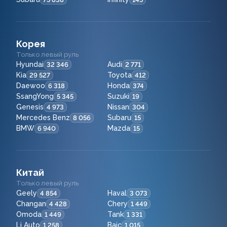
Корея
Только левый руль
Hyundai
Audi
32 346
2 771
Kia
Toyota
29 527
412
Daewoo
Honda
6 318
374
SsangYong
Suzuki
5 345
19
Genesis
Nissan
4 973
304
Mercedes Benz
Subaru
8 056
15
BMW
Mazda
6 940
15
Китай
Только левый руль
Geely
Haval
4 854
3 073
Changan
Chery
4 428
1 449
Omoda
Tank
1 449
1 331
Li Auto
Baic
1 258
1 015