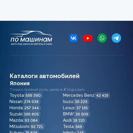
Каталоги автомобилей
Япония
Только правый руль, цены в ₽ под ключ.
Toyota
Mercedes Benz
659 390
42 419
Nissan
Isuzu
274 938
36 225
Honda
Lexus
257 344
37 155
Suzuki
BMW
196 805
36 509
Mazda
Audi
93 084
18 110
Mitsubishi
Tesla
92 721
546
Subaru
Infinity
75 838
145