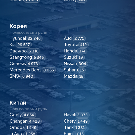
Корея
Только левый руль
Hyundai
Audi
32 346
2 771
Kia
Toyota
29 527
412
Daewoo
Honda
6 318
374
SsangYong
Suzuki
5 345
19
Genesis
Nissan
4 973
304
Mercedes Benz
Subaru
8 056
15
BMW
Mazda
6 940
15
Китай
Только левый руль
Geely
Haval
4 854
3 073
Changan
Chery
4 428
1 449
Omoda
Tank
1 449
1 331
Li Auto
Baic
1 258
1 015