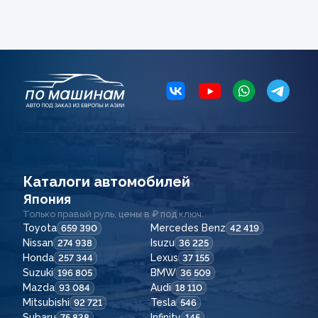
Каталоги автомобилей
Япония
Только правый руль, цены в ₽ под ключ.
Toyota
Mercedes Benz
659 390
42 419
Nissan
Isuzu
274 938
36 225
Honda
Lexus
257 344
37 155
Suzuki
BMW
196 805
36 509
Mazda
Audi
93 084
18 110
Mitsubishi
Tesla
92 721
546
Subaru
Infinity
75 838
145