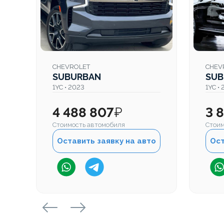
CHEVROLET
CHEV
SUBURBAN
SUB
1YC • 2023
1YC • 
4 488 807
₽
3 
Стоимость автомобиля
Стоим
Оставить заявку на авто
Ост