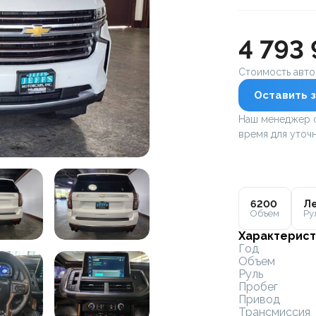
4 793
Стоимость авт
Оставить з
Наш менеджер с
время для уточн
6200
Ле
Объем
Ру
Характерист
Год
Объем
Руль
Пробег
Привод
Трансмиссия