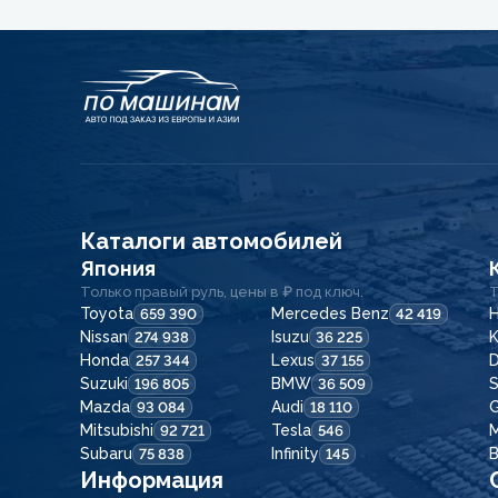
Каталоги автомобилей
Япония
Только правый руль, цены в ₽ под ключ.
Т
Toyota
Mercedes Benz
H
659 390
42 419
Nissan
Isuzu
K
274 938
36 225
Honda
Lexus
257 344
37 155
Suzuki
BMW
196 805
36 509
Mazda
Audi
G
93 084
18 110
Mitsubishi
Tesla
92 721
546
Subaru
Infinity
75 838
145
Информация