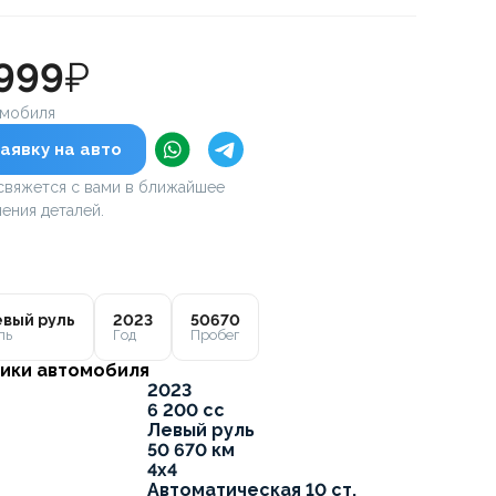
 999
₽
омобиля
аявку на авто
вяжется с вами в ближайшее
ения деталей.
вый руль
2023
50670
ль
Год
Пробег
ики автомобиля
2023
6 200 cc
Левый руль
50 670 км
4x4
Автоматическая 10 ст.