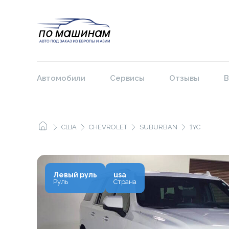
Автомобили
Сервисы
Отзывы
В
США
CHEVROLET
SUBURBAN
1YC
Левый руль
usa
Руль
Страна