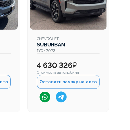
CHEVROLET
C
SUBURBAN
S
1YC • 2023
1Y
4 630 326
₽
4
Стоимость автомобиля
Ст
авто
Оставить заявку на авто