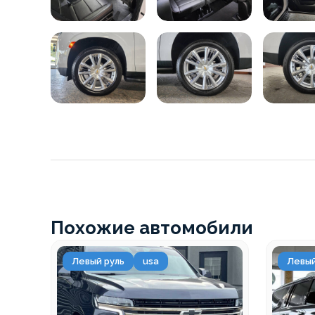
Похожие автомобили
Левый руль
usa
Левый