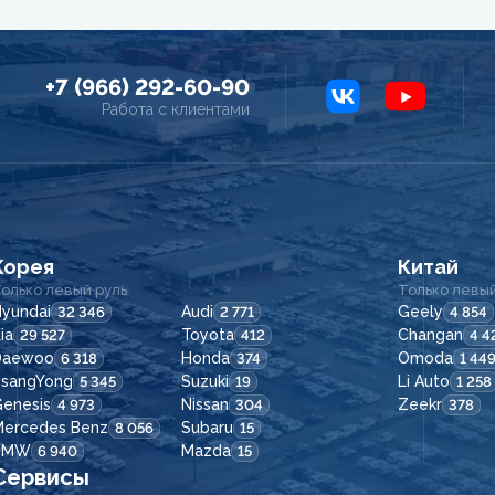
+7 (966) 292-60-90
Работа с клиентами
Корея
Китай
олько левый руль
Только левый
yundai
Audi
Geely
32 346
2 771
4 854
ia
Toyota
Changan
29 527
412
4 4
Daewoo
Honda
Omoda
6 318
374
1 44
SsangYong
Suzuki
Li Auto
5 345
19
1 258
enesis
Nissan
Zeekr
4 973
304
378
Mercedes Benz
Subaru
8 056
15
BMW
Mazda
6 940
15
Сервисы