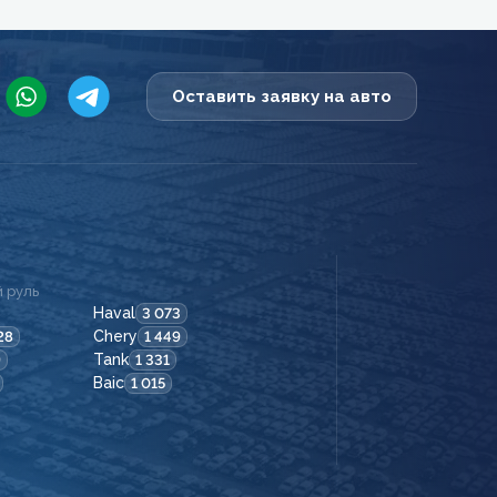
Оставить заявку на авто
 руль
Haval
3 073
Chery
28
1 449
Tank
9
1 331
Baic
1 015