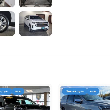
 руль
usa
Левый руль
usa