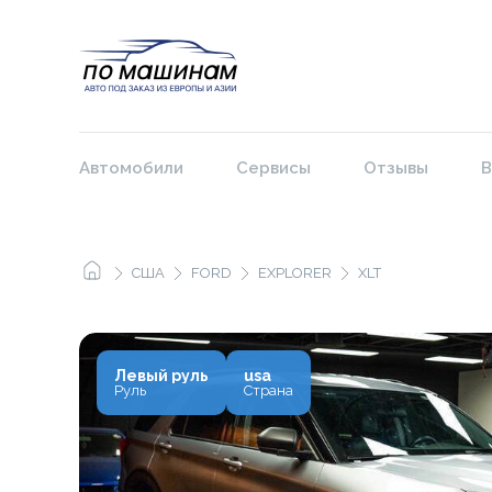
Автомобили
Сервисы
Отзывы
В
США
FORD
EXPLORER
XLT
Левый руль
usa
Руль
Страна