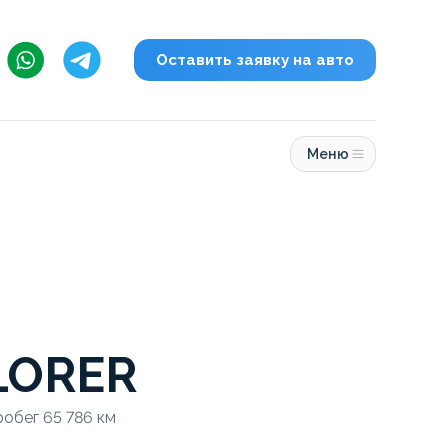
Оставить заявку на авто
Меню
LORER
робег 65 786 км