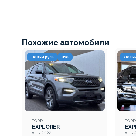
Похожие автомобили
Левый руль
usa
Левый
FORD
FORD
EXPLORER
EXP
XLT • 2022
XLT •