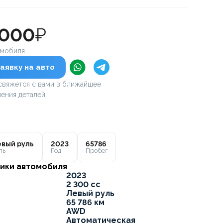
 000
₽
омобиля
аявку на авто
вяжется с вами в ближайшее
ения деталей.
вый руль
2023
65786
ль
Год
Пробег
ики автомобиля
2023
2 300 cc
Левый руль
65 786 км
AWD
Автоматическая