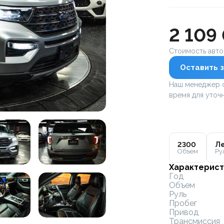
2 109
Стоимость авт
Оставить з
Наш менеджер с
время для уточн
2300
Ле
Объем
Ру
Характерист
Год
Объем
Руль
Пробег
Привод
Трансмиссия