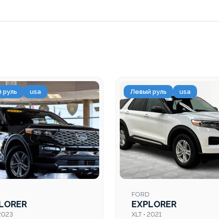
 руль
usa
Левый руль
usa
FORD
LORER
EXPLORER
 2023
XLT • 2021