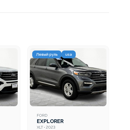
Левый руль
usa
Ле
FORD
F
EXPLORER
E
XLT • 2023
XL