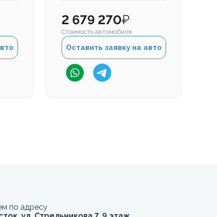
2 679 270
₽
2
Стоимость автомобиля
Ст
авто
Оставить заявку на авто
м по адресу
сток, ул. Стрельникова 7, 9 этаж,