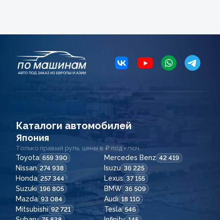
Каталоги автомобилей
Япония
Только правый руль, цены в ₽ под ключ.
Toyota
Mercedes Benz
659 390
42 419
Nissan
Isuzu
274 938
36 225
Honda
Lexus
257 344
37 155
Suzuki
BMW
196 805
36 509
Mazda
Audi
93 084
18 110
Mitsubishi
Tesla
92 721
546
Subaru
Infinity
75 838
145