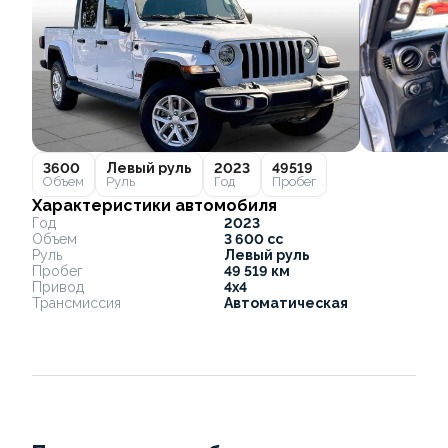
3600
Левый руль
2023
49519
Объем
Руль
Год
Пробег
Характеристики автомобиля
Год
2023
Объем
3 600 cc
Руль
Левый руль
Пробег
49 519 км
Привод
4x4
Трансмиссия
Автоматическая