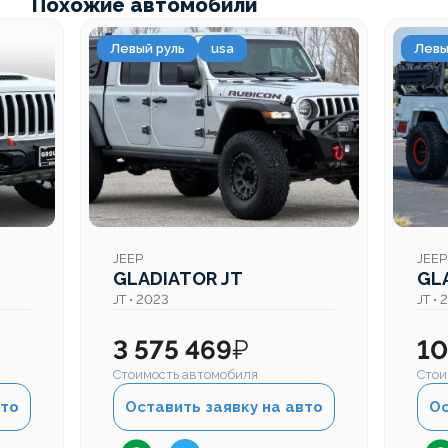
Похожие автомобили
Левый руль
usa
Левы
JEEP
JEEP
GLADIATOR JT
GL
JT • 2023
JT •
3 575 469
₽
10
Стоимость автомобиля
Стои
вто
Оставить заявку на авто
Ос