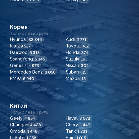
Корея
Только левый руль
Hyundai
Audi
32 346
2 771
Kia
Toyota
29 527
412
Daewoo
Honda
6 318
374
SsangYong
Suzuki
5 345
19
Genesis
Nissan
4 973
304
Mercedes Benz
Subaru
8 056
15
BMW
Mazda
6 940
15
Китай
Только левый руль
Geely
Haval
4 854
3 073
Changan
Chery
4 428
1 449
Omoda
Tank
1 449
1 331
Li Auto
Baic
1 258
1 015