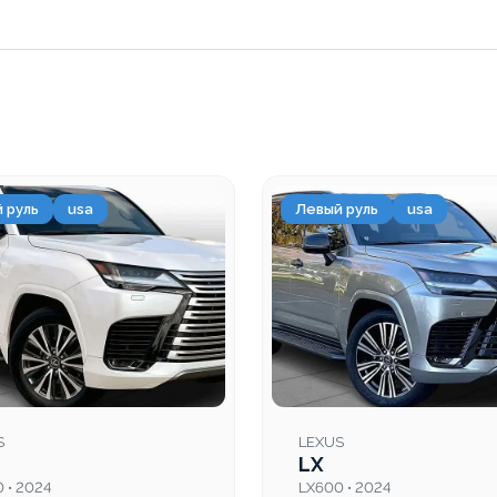
 руль
usa
Левый руль
usa
S
LEXUS
LX
 • 2024
LX600 • 2024