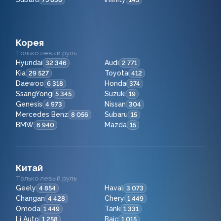
Корея
Только левый руль
Hyundai
Audi
32 346
2 771
Kia
Toyota
29 527
412
Daewoo
Honda
6 318
374
SsangYong
Suzuki
5 345
19
Genesis
Nissan
4 973
304
Mercedes Benz
Subaru
8 056
15
BMW
Mazda
6 940
15
Китай
Только левый руль
Geely
Haval
4 854
3 073
Changan
Chery
4 428
1 449
Omoda
Tank
1 449
1 331
Li Auto
Baic
1 258
1 015