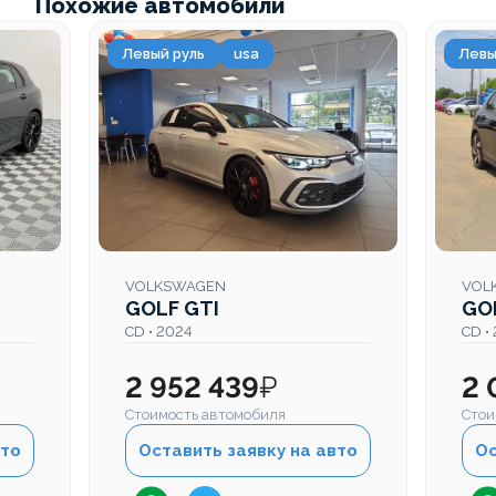
Похожие автомобили
Левый руль
usa
Левы
VOLKSWAGEN
VOL
GOLF GTI
GO
CD • 2024
CD •
2 952 439
₽
2 
Стоимость автомобиля
Стои
вто
Оставить заявку на авто
Ос