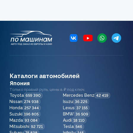
Каталоги автомобилей
Япония
Только правый руль, цены в ₽ под ключ.
Toyota
Mercedes Benz
659 390
42 419
Nissan
Isuzu
274 938
36 225
Honda
Lexus
257 344
37 155
Suzuki
BMW
196 805
36 509
Mazda
Audi
93 084
18 110
Mitsubishi
Tesla
92 721
546
Subaru
Infinity
75 838
145