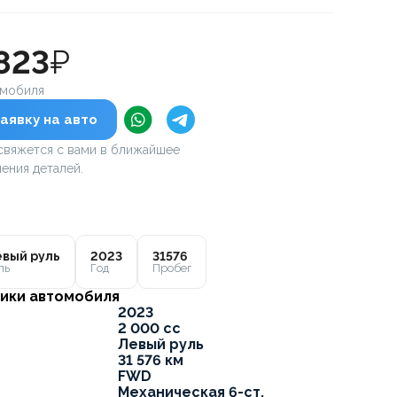
 823
₽
омобиля
аявку на авто
вяжется с вами в ближайшее
ения деталей.
вый руль
2023
31576
ль
Год
Пробег
ики автомобиля
2023
2 000 cc
Левый руль
31 576 км
FWD
Механическая 6-ст.