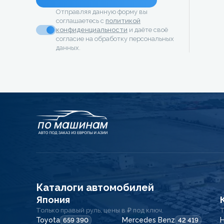
Отправляя данную форму вы
соглашаетесь с
политикой
конфиденциальности
и даёте своё
согласие на обработку персональных
данных.
Каталоги автомобилей
Япония
Только правый руль, цены в ₽ под ключ.
Т
Toyota
Mercedes Benz
H
659 390
42 419