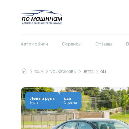
Автомобили
Сервисы
Отзывы
В
США
VOLKSWAGEN
JETTA
GLI
Левый руль
usa
Руль
Страна