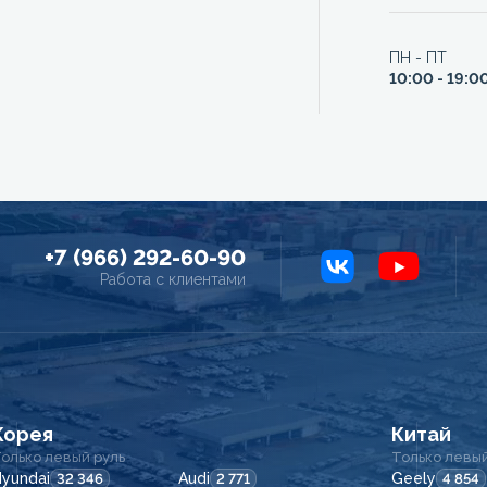
ПН - ПТ
10:00 - 19:0
+7 (966) 292-60-90
Работа с клиентами
Корея
Китай
олько левый руль
Только левый
yundai
Audi
Geely
32 346
2 771
4 854