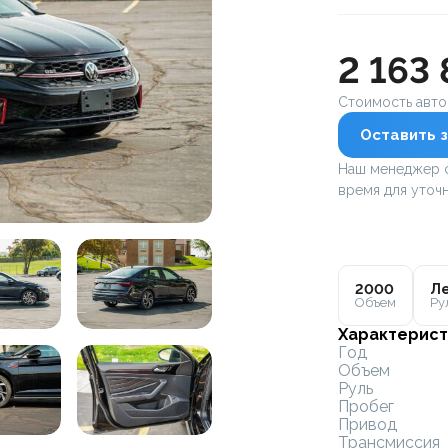
2 163
Стоимость авт
Оставить з
Наш менеджер с
время для уточн
2000
Ле
Объем
Ру
Характерист
Год
Объем
Руль
Пробег
Привод
Трансмиссия