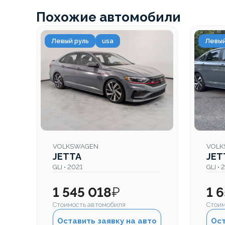
Похожие автомобили
Левый руль
usa
Левый
VOLKSWAGEN
VOLK
JETTA
JET
GLI • 2021
GLI • 
1 545 018
₽
1 
Стоимость автомобиля
Стоим
Оставить заявку на авто
Ост