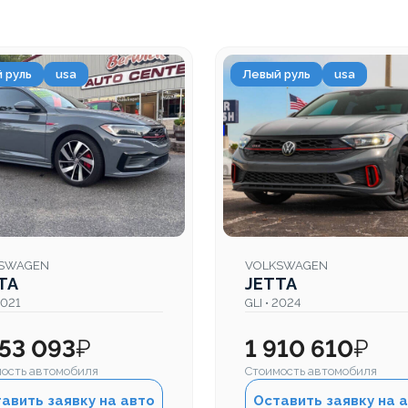
 руль
usa
Левый руль
usa
SWAGEN
VOLKSWAGEN
TA
JETTA
2021
GLI • 2024
653 093
₽
1 910 610
₽
ость автомобиля
Стоимость автомобиля
авить заявку на авто
Оставить заявку на 