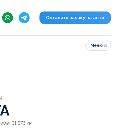
Оставить заявку на авто
Меню
N
TA
робег 31 576 км