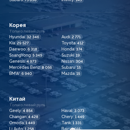
Корея
Только левый руль
Hyundai
Audi
32 346
2 771
Kia
Toyota
29 527
412
Daewoo
Honda
6 318
374
SsangYong
Suzuki
5 345
19
Genesis
Nissan
4 973
304
Mercedes Benz
Subaru
8 056
15
BMW
Mazda
6 940
15
Китай
Только левый руль
Geely
Haval
4 854
3 073
Changan
Chery
4 428
1 449
Omoda
Tank
1 449
1 331
Li Auto
Baic
1 258
1 015