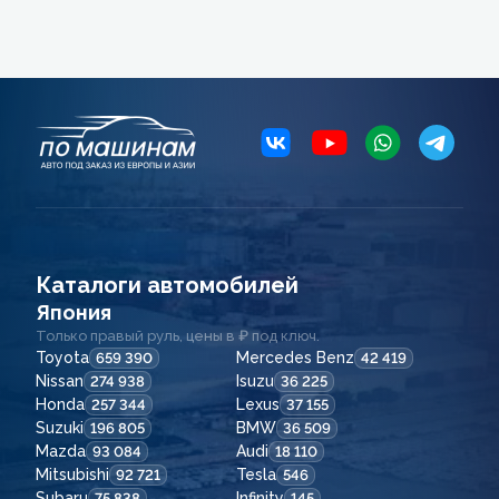
Каталоги автомобилей
Япония
Только правый руль, цены в ₽ под ключ.
Toyota
Mercedes Benz
659 390
42 419
Nissan
Isuzu
274 938
36 225
Honda
Lexus
257 344
37 155
Suzuki
BMW
196 805
36 509
Mazda
Audi
93 084
18 110
Mitsubishi
Tesla
92 721
546
Subaru
Infinity
75 838
145