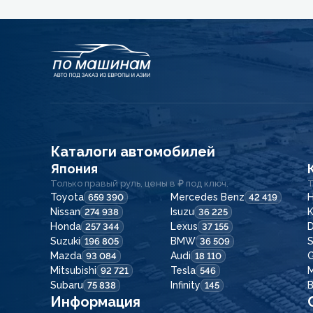
Каталоги автомобилей
Япония
Только правый руль, цены в ₽ под ключ.
Т
Toyota
Mercedes Benz
H
659 390
42 419
Nissan
Isuzu
K
274 938
36 225
Honda
Lexus
257 344
37 155
Suzuki
BMW
196 805
36 509
Mazda
Audi
G
93 084
18 110
Mitsubishi
Tesla
92 721
546
Subaru
Infinity
75 838
145
Информация