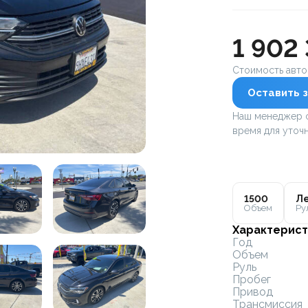
1 902
Стоимость авт
Оставить з
Наш менеджер с
время для уточн
1500
Ле
Объем
Ру
Характерист
Год
Объем
Руль
Пробег
Привод
Трансмиссия