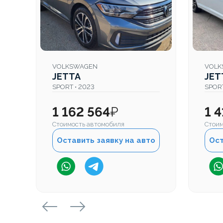
VOLKSWAGEN
VOLK
JETTA
JET
SPORT • 2023
SPORT
1 162 564
₽
1 
Стоимость автомобиля
Стоим
Оставить заявку на авто
Ост