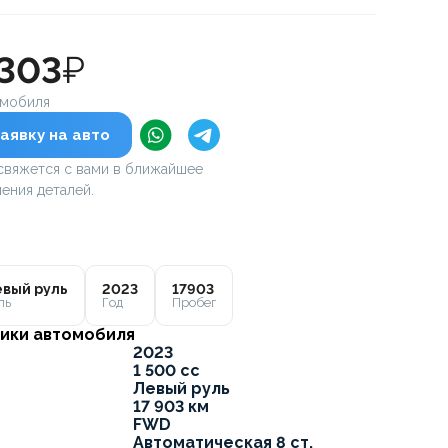
 303
₽
омобиля
аявку на авто
вяжется с вами в ближайшее
ения деталей.
вый руль
2023
17903
ль
Год
Пробег
ики автомобиля
2023
1 500 cc
Левый руль
17 903 км
FWD
Автоматическая 8 ст.