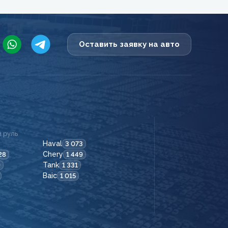
Оставить заявку на авто
 руль
Haval
3 073
Chery
28
1 449
Tank
9
1 331
Baic
1 015