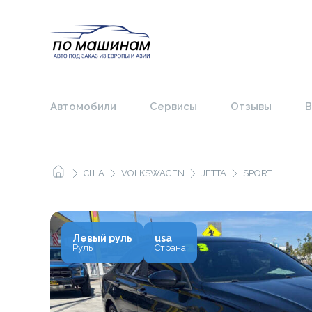
Автомобили
Сервисы
Отзывы
В
США
VOLKSWAGEN
JETTA
SPORT
Левый руль
usa
Руль
Страна