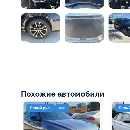
Похожие автомобили
Левый руль
usa
Левый