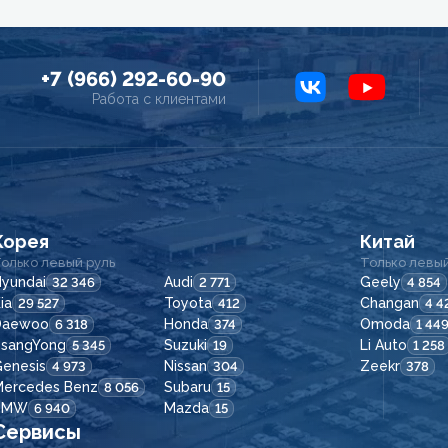
+7 (966) 292-60-90
Работа с клиентами
Корея
Китай
олько левый руль
Только левый
yundai
Audi
Geely
32 346
2 771
4 854
ia
Toyota
Changan
29 527
412
4 4
Daewoo
Honda
Omoda
6 318
374
1 44
SsangYong
Suzuki
Li Auto
5 345
19
1 258
enesis
Nissan
Zeekr
4 973
304
378
Mercedes Benz
Subaru
8 056
15
BMW
Mazda
6 940
15
Сервисы