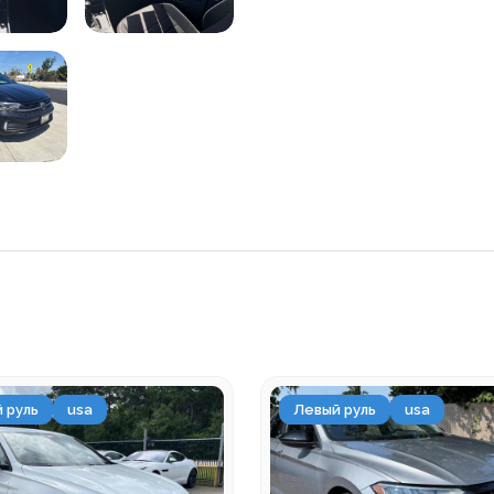
 руль
usa
Левый руль
usa