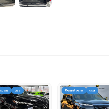
 руль
usa
Левый руль
usa