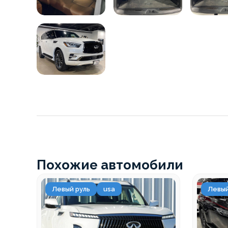
Похожие автомобили
Левый руль
usa
Левый