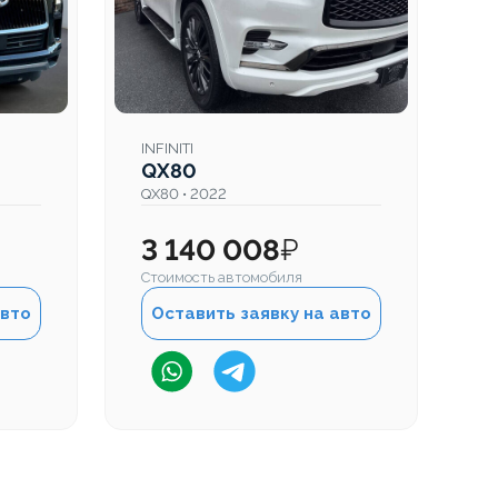
INFINITI
IN
QX80
Q
QX80 • 2022
QX
3 140 008
₽
3
Стоимость автомобиля
Ст
авто
Оставить заявку на авто