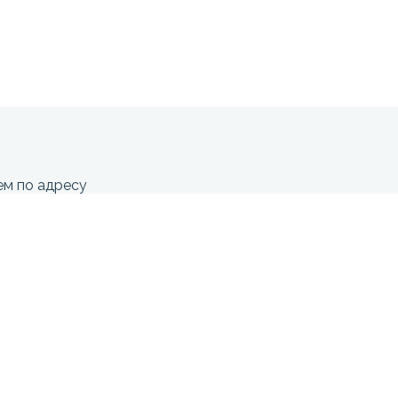
м по адресу
сток, ул. Стрельникова 7, 9 этаж,
акрыты
СБ - ВС
0
Выходной