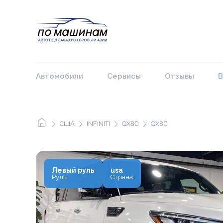
Автомобили
Сервисы
Отзывы
В
США
INFINITI
QX80
QX80
Левый руль
usa
Руль
Страна