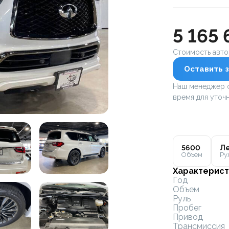
5 165 
Стоимость авт
Оставить з
Наш менеджер с
время для уточн
5600
Ле
Объем
Ру
Характерист
Год
Объем
Руль
Пробег
Привод
Трансмиссия