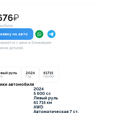
676
₽
омобиля
аявку на авто
вяжется с вами в ближайшее
ения деталей.
вый руль
2024
61715
ль
Год
Пробег
ики автомобиля
2024
5 600 cc
Левый руль
61 715 км
AWD
Автоматическая 7 ст.