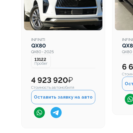
INFINITI
INFINI
QX80
QX
QX80 • 2025
QX80 
13122
Пробег
6 
Стоим
4 923 920
₽
Ост
Стоимость автомобиля
Оставить заявку на авто