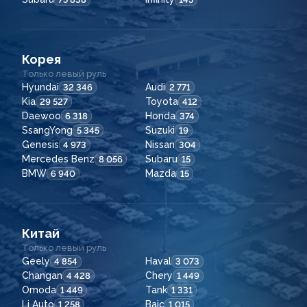
Корея
Только левый руль
Hyundai
Audi
32 346
2 771
Kia
Toyota
29 527
412
Daewoo
Honda
6 318
374
SsangYong
Suzuki
5 345
19
Genesis
Nissan
4 973
304
Mercedes Benz
Subaru
8 056
15
BMW
Mazda
6 940
15
Китай
Только левый руль
Geely
Haval
4 854
3 073
Changan
Chery
4 428
1 449
Omoda
Tank
1 449
1 331
Li Auto
Baic
1 258
1 015