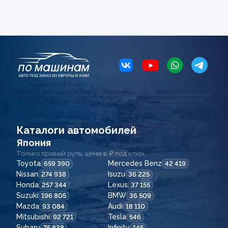
Каталоги автомобилей
Япония
Только правый руль, цены в ₽ под ключ.
Toyota
Mercedes Benz
659 390
42 419
Nissan
Isuzu
274 938
36 225
Honda
Lexus
257 344
37 155
Suzuki
BMW
196 805
36 509
Mazda
Audi
93 084
18 110
Mitsubishi
Tesla
92 721
546
Subaru
Infinity
75 838
145