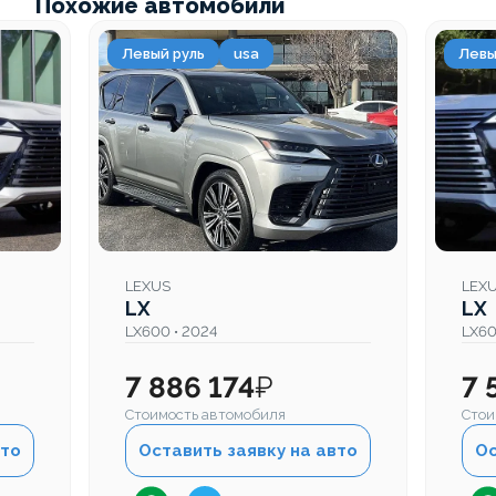
Похожие автомобили
Левый руль
usa
Левы
LEXUS
LEX
LX
LX
LX600 • 2024
LX60
7 886 174
₽
7 
Стоимость автомобиля
Стои
вто
Оставить заявку на авто
Ос