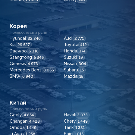
Корея
Только левый руль
Hyundai
Audi
32 346
2 771
Kia
Toyota
29 527
412
Daewoo
Honda
6 318
374
SsangYong
Suzuki
5 345
19
Genesis
Nissan
4 973
304
Mercedes Benz
Subaru
8 056
15
BMW
Mazda
6 940
15
Китай
Только левый руль
Geely
Haval
4 854
3 073
Changan
Chery
4 428
1 449
Omoda
Tank
1 449
1 331
Li Auto
Baic
1 258
1 015