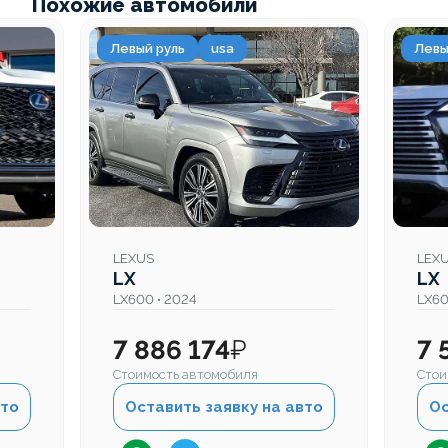
Похожие автомобили
Левый руль
usa
Левы
LEXUS
LEX
LX
LX
LX600 • 2024
LX60
7 886 174
₽
7 
Стоимость автомобиля
Стои
вто
Оставить заявку на авто
Ос