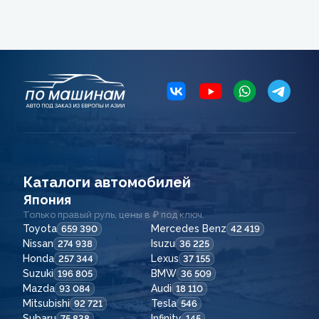
Каталоги автомобилей
Япония
Только правый руль, цены в ₽ под ключ.
Toyota
Mercedes Benz
659 390
42 419
Nissan
Isuzu
274 938
36 225
Honda
Lexus
257 344
37 155
Suzuki
BMW
196 805
36 509
Mazda
Audi
93 084
18 110
Mitsubishi
Tesla
92 721
546
Subaru
Infinity
75 838
145