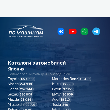
Каталоги автомобилей
Япония
Только правый руль, цены в ₽ под ключ.
Toyota
Mercedes Benz
659 390
42 419
Nissan
Isuzu
274 938
36 225
Honda
Lexus
257 344
37 155
Suzuki
BMW
196 805
36 509
Mazda
Audi
93 084
18 110
Mitsubishi
Tesla
92 721
546
Subaru
Infinity
75 838
145