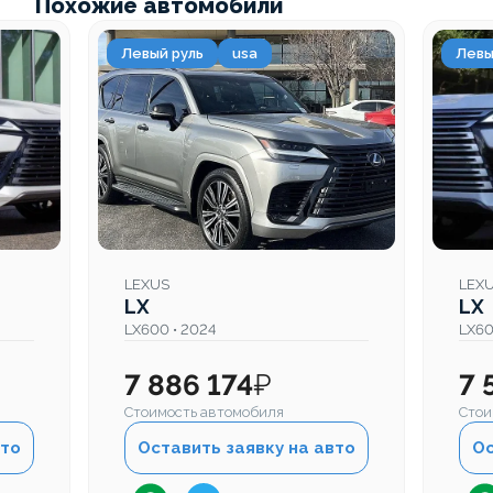
Похожие автомобили
Левый руль
usa
Левы
LEXUS
LEX
LX
LX
LX600 • 2024
LX60
7 886 174
₽
7 
Стоимость автомобиля
Стои
вто
Оставить заявку на авто
Ос