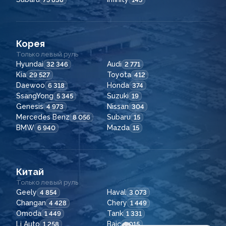
Корея
Только левый руль
Hyundai
Audi
32 346
2 771
Kia
Toyota
29 527
412
Daewoo
Honda
6 318
374
SsangYong
Suzuki
5 345
19
Genesis
Nissan
4 973
304
Mercedes Benz
Subaru
8 056
15
BMW
Mazda
6 940
15
Китай
Только левый руль
Geely
Haval
4 854
3 073
Changan
Chery
4 428
1 449
Omoda
Tank
1 449
1 331
Li Auto
Baic
1 258
1 015