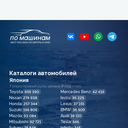
Каталоги автомобилей
Япония
Только правый руль, цены в ₽ под ключ.
Toyota
Mercedes Benz
659 390
42 419
Nissan
Isuzu
274 938
36 225
Honda
Lexus
257 344
37 155
Suzuki
BMW
196 805
36 509
Mazda
Audi
93 084
18 110
Mitsubishi
Tesla
92 721
546
Subaru
Infinity
75 838
145