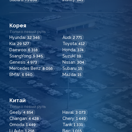
Корея
Только левый руль
Hyundai
Audi
32 346
2 771
Kia
Toyota
29 527
412
Daewoo
Honda
6 318
374
SsangYong
Suzuki
5 345
19
Genesis
Nissan
4 973
304
Mercedes Benz
Subaru
8 056
15
BMW
Mazda
6 940
15
Китай
Только левый руль
Geely
Haval
4 854
3 073
Changan
Chery
4 428
1 449
Omoda
Tank
1 449
1 331
Li Auto
Baic
1 258
1 015