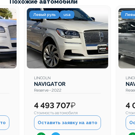
Похожие автомобили
Левый руль
usa
Левы
LINCOLN
LIN
NAVIGATOR
NA
Reserve • 2022
Rese
4 493 707
₽
4 
Стоимость автомобиля
Стои
вто
Оставить заявку на авто
Ос