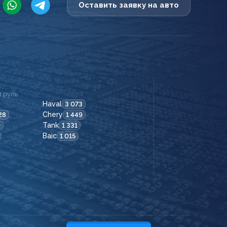
Оставить заявку на авто
 руль
Haval
3 073
Chery
28
1 449
Tank
9
1 331
Baic
1 015