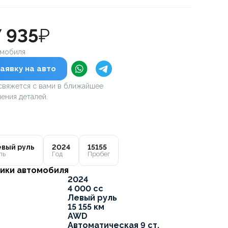
7 935
₽
омобиля
аявку на авто
вяжется с вами в ближайшее
ения деталей.
вый руль
2024
15155
ль
Год
Пробег
ики автомобиля
2024
4 000 cc
Левый руль
15 155 км
AWD
Автоматическая 9 ст.