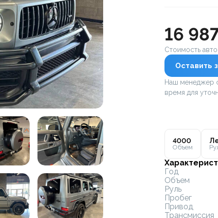
16 98
Стоимость авт
Оставить з
Наш менеджер с
время для уточн
4000
Ле
Объем
Ру
Характерист
Год
Объем
Руль
Пробег
Привод
Трансмиссия