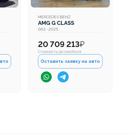
MERCEDES BENZ
M
AMG G CLASS
A
G63 • 2025
G6
20 709 213
₽
2
Стоимость автомобиля
Ст
авто
Оставить заявку на авто