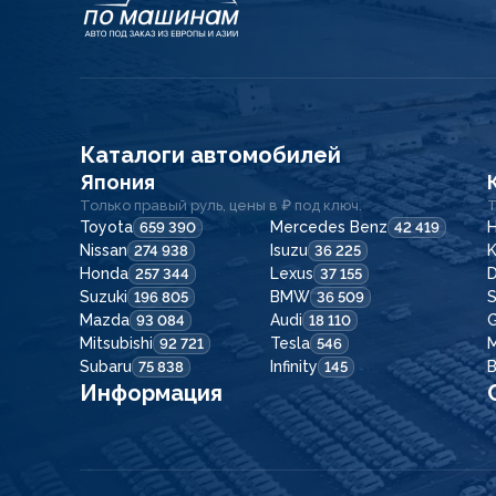
Каталоги автомобилей
Япония
Только правый руль, цены в ₽ под ключ.
Т
Toyota
Mercedes Benz
H
659 390
42 419
Nissan
Isuzu
K
274 938
36 225
Honda
Lexus
257 344
37 155
Suzuki
BMW
196 805
36 509
Mazda
Audi
G
93 084
18 110
Mitsubishi
Tesla
92 721
546
Subaru
Infinity
75 838
145
Информация