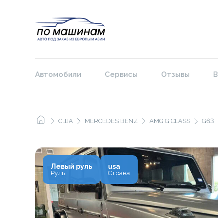
Автомобили
Сервисы
Отзывы
В
США
MERCEDES BENZ
AMG G CLASS
G63
Левый руль
usa
Руль
Страна