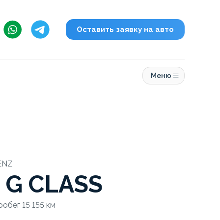
Оставить заявку на авто
Меню
ENZ
 G CLASS
робег 15 155 км