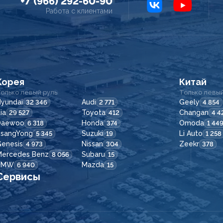
+7 (966) 292-60-90
Работа с клиентами
Корея
Китай
олько левый руль
Только левый
yundai
Audi
Geely
32 346
2 771
4 854
ia
Toyota
Changan
29 527
412
4 4
Daewoo
Honda
Omoda
6 318
374
1 44
SsangYong
Suzuki
Li Auto
5 345
19
1 258
enesis
Nissan
Zeekr
4 973
304
378
Mercedes Benz
Subaru
8 056
15
BMW
Mazda
6 940
15
Сервисы