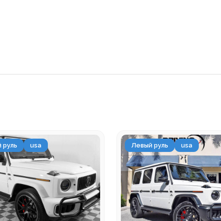
 руль
usa
Левый руль
usa