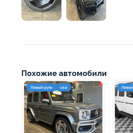
Похожие автомобили
Левый руль
usa
Левый