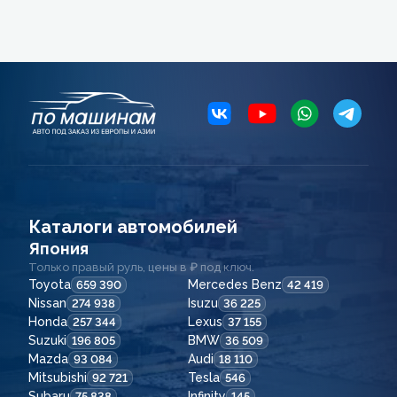
Каталоги автомобилей
Япония
Только правый руль, цены в ₽ под ключ.
Toyota
Mercedes Benz
659 390
42 419
Nissan
Isuzu
274 938
36 225
Honda
Lexus
257 344
37 155
Suzuki
BMW
196 805
36 509
Mazda
Audi
93 084
18 110
Mitsubishi
Tesla
92 721
546
Subaru
Infinity
75 838
145