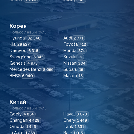
Корея
Только левый руль
Hyundai
Audi
32 346
2 771
Kia
Toyota
29 527
412
Daewoo
Honda
6 318
374
SsangYong
Suzuki
5 345
19
Genesis
Nissan
4 973
304
Mercedes Benz
Subaru
8 056
15
BMW
Mazda
6 940
15
Китай
Только левый руль
Geely
Haval
4 854
3 073
Changan
Chery
4 428
1 449
Omoda
Tank
1 449
1 331
Li Auto
Baic
1 258
1 015